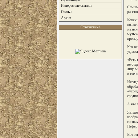
Интересные ссылки
Самыми
рассто
Статьи
Архив
Конечн
позже 
Статистика
музыка
музыке
пропор
Как ок
удивил
«Есть 
не отд
лица м
и степ
Исслед
обраба
«усред
средни
А что 
Являют
изобра
со зна
Неферт
Вот та