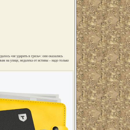
далось «не ударить в грязь»: они оказались
м на улице, недалека от истины – надо только