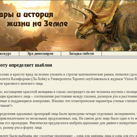
кскурс
Эра динозавров
Загадка гибели
оту определяет шаблон
оэзию и красоту вряд ли можно уложить в строгие математические рамки, попытки сдела
ситета Калифорнии (Ла-Хойя) и Университета Торонто опубликовала в журнале Vision R
но красивого женского лица.
о, восхищение красотой женщины в глазах смотрящего на нее человека изучить с позици
ции красивого лица – соотношение расстояния между глазами, размеров рта и расстояния
тные и поддающиеся измерению. Именно эти геометрические параметры ученые считаю
нькая!».
ределения идеальных пропорций лица были проведены четыре отдельных эксперимента. 
привлекательное из нескольких предложенных лиц. На самом деле лицо было одно и то
ны его пропорции. Фактически предлагалось выбрать идеальные для данного конкретног
и, размер рта и форму лица.
льтате были выбраны две «золотые пропорции» – одна для ширины лица и одна для его 