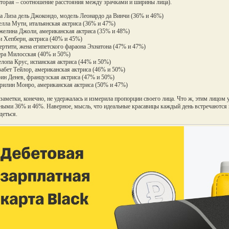
вторая – соотношение расстояния между зрачками и ширины лица).
а Лиза дель Джокондо, модель Леонардо да Винчи (36% и 46%)
елла Мути, итальянская актриса (36% и 47%)
желина Джоли, американская актриса (35% и 48%)
и Хепберн, актриса (40% и 45%)
ертити, жена египетского фараона Эхнатона (47% и 47%)
ера Милосская (40% и 50%)
елопа Крус, испанская актриса (44% и 50%)
забет Тейлор, американская актриса (46% и 50%)
рин Денев, французская актриса (47% и 50%)
рилин Монро, американская актриса (50% и 47%)
заметки, конечно, не удержалась и измерила пропорции своего лица. Что ж, этим лицом у
ными 36% и 46%. Наверное, мысль, что идеальные красавицы каждый день встречаются ва
деться.