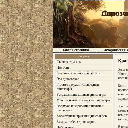
Главная страница
Исторический э
Разделы
Крас
Главная страница
Новости
Хотя п
Краткий исторический экскурс
Универ
идеаль
Эра динозавров
Гигантские растительноядные
Конечн
динозавры
пропор
конкре
Устрашающие хищные динозавры
хороше
Удивительные птиценогие динозавры
Вооруженные рогами, шипами и
Для оп
панцирями
самое 
измене
Характерные признаки динозавров
глазам
Загадка гибели динозавров
В резу
Публикации