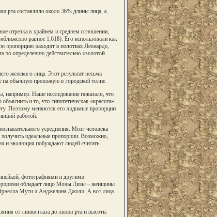
ии рта составляло около 36% длины лица, а
ние отрезка в крайнем и среднем отношении,
иближенно равное 1,618). Его использовали как
ую пропорцию находят в полотнах Леонардо,
та по определению действительно «золотой
го женского лица. Этот результат весьма
е на обычную прохожую в городской толпе.
ы, например. Наше исследование показало, что
 объяснить и то, что гипотетическая «красота»
соту. Поэтому меняются его видимые пропорции
дивший работой.
 познавательного усреднения. Мозг человека
ы получить идеальные пропорции. Возможно,
гия и эволюция побуждают людей считать
инейкой, фотографиями и другими
опорциями обладает лицо Моны Лизы – женщины
 Орнелла Мути и Анджелина Джоли. А вот лица
ния от линии глаза до линии рта и высоты