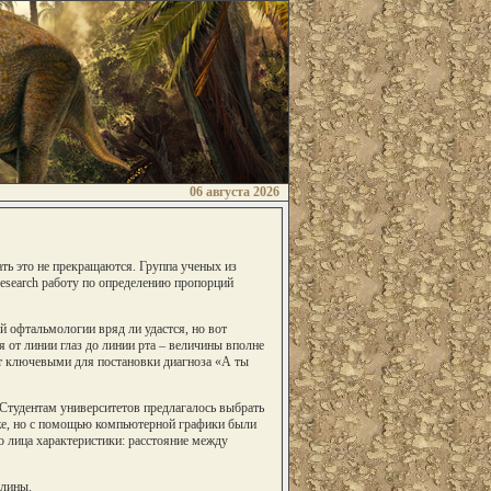
06 августа 2026
ть это не прекращаются. Группа ученых из
esearch работу по определению пропорций
й офтальмологии вряд ли удастся, но вот
 от линии глаз до линии рта – величины вполне
т ключевыми для постановки диагноза «А ты
Студентам университетов предлагалось выбрать
 же, но с помощью компьютерной графики были
о лица характеристики: расстояние между
длины.