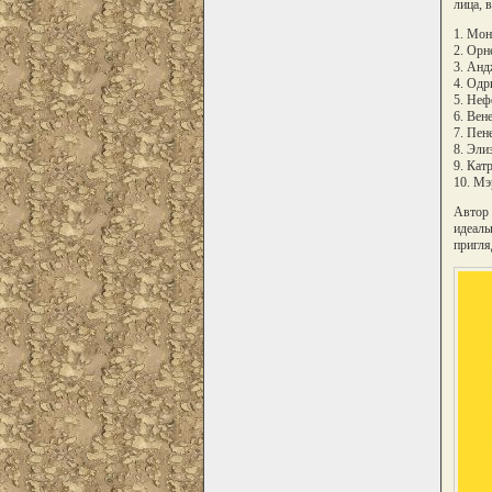
лица, 
1. Мон
2. Орн
3. Анд
4. Одр
5. Неф
6. Вен
7. Пен
8. Эли
9. Кат
10. Мэ
Автор 
идеаль
пригля