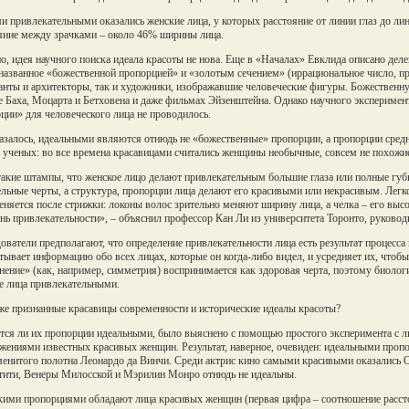
 привлекательными оказались женские лица, у которых расстояние от линии глаз до лин
яние между зрачками – около 46% ширины лица.
о, идея научного поиска идеала красоты не нова. Еще в «Началах» Евклида описано деле
названное «божественной пропорцией» и «золотым сечением» (иррациональное число, пр
нты и архитекторы, так и художники, изображавшие человеческие фигуры. Божественн
 Баха, Моцарта и Бетховена и даже фильмах Эйзенштейна. Однако научного эксперимен
ции» для человеческого лица не проводилось.
азалось, идеальными являются отнюдь не «божественные» пропорции, а пропорции средне
 ученых: во все времена красавицами считались женщины необычные, совсем не похожи
такие штампы, что женское лицо делают привлекательным большие глаза или полные губ
ельные черты, а структура, пропорции лица делают его красивыми или некрасивым. Легко
еняется после стрижки: локоны волос зрительно меняют ширину лица, а челка – его вы
ень привлекательности», – объяснил профессор Кан Ли из университета Торонто, руково
ователи предполагают, что определение привлекательности лица есть результат процесса
тывает информацию обо всех лицах, которые он когда-либо видел, и усредняет их, чтоб
нение» (как, например, симметрия) воспринимается как здоровая черта, поэтому биоло
е лица привлекательными.
же признанные красавицы современности и исторические идеалы красоты?
ся ли их пропорции идеальными, было выяснено с помощью простого эксперимента с л
жениями известных красивых женщин. Результат, наверное, очевиден: идеальными пр
менитого полотна Леонардо да Винчи. Среди актрис кино самыми красивыми оказались
ити, Венеры Милосской и Мэрилин Монро отнюдь не идеальны.
кими пропорциями обладают лица красивых женщин (первая цифра – соотношение расстоя