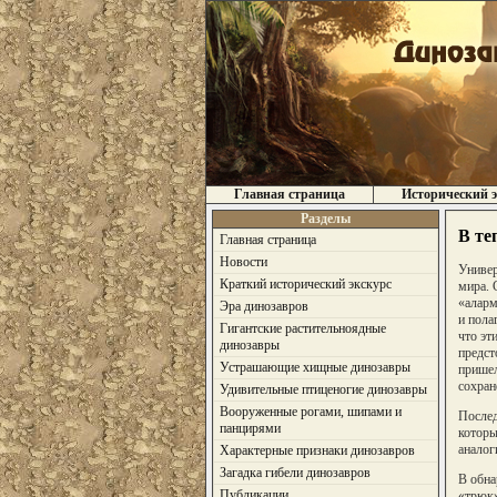
Главная страница
Исторический э
Разделы
В те
Главная страница
Новости
Универ
Краткий исторический экскурс
мира. 
«аларм
Эра динозавров
и пола
Гигантские растительноядные
что эт
динозавры
предст
Устрашающие хищные динозавры
пришел
сохран
Удивительные птиценогие динозавры
Вооруженные рогами, шипами и
Послед
панцирями
которы
аналог
Характерные признаки динозавров
Загадка гибели динозавров
В обна
Публикации
«трюк»