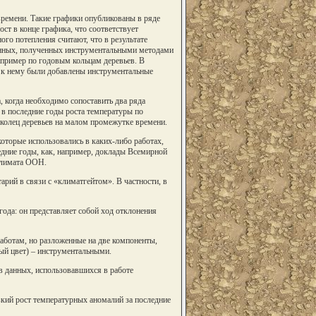
времени. Такие графики опубликованы в ряде
ст в конце графика, что соответствует
го потепления считают, что в результате
данных, полученных инструментальными методами
например по годовым кольцам деревьев. В
а к нему были добавлены инструментальные
, когда необходимо сопоставить два ряда
 в последние годы роста температуры по
колец деревьев на малом промежутке времени.
которые использовались в каких-либо работах,
едние годы, как, например, доклады Всемирной
климата ООН.
рий в связи с «климатгейтом». В частности, в
ода: он представляет собой ход отклонения
аботам, но разложенные на две компоненты,
ый цвет) – инструментальными.
в данных, использовавшихся в работе
зкий рост температурных аномалий за последние