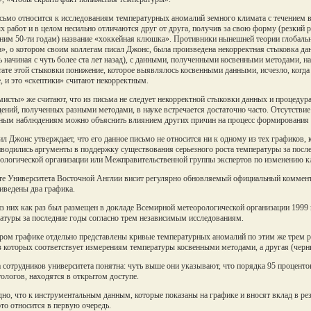
сьмо относится к исследованиям температурных аномалий земного климата с течением 
х работ и в целом несильно отличаются друг от друга, получив за свою форму (резкий ро
ним 50-ти годам) название «хоккейная клюшка». Противники нынешней теории глобально
», о котором своим коллегам писал Джонс, была произведена некорректная стыковка 
ть начиная с чуть более ста лет назад), с данными, полученными косвенными методами, 
тате этой стыковки понижение, которое выявлялось косвенными данными, исчезло, когд
, и это «скептики» считают некорректным.
исты» же считают, что из письма не следует некорректной стыковки данных и процедура
ений, полученных разными методами, в науке встречается достаточно часто. Отсутствие
ным наблюдениям можно объяснить влиянием других причин на процесс формирования 
л Джонс утверждает, что его данное письмо не относится ни к одному из тех графиков, 
иводились аргументы в поддержку существования серьезного роста температуры за посл
ологической организации или Межправительственной группы экспертов по изменению 
те Университета Восточной Англии висит регулярно обновляемый официальный коммента
иведены два графика.
з них как раз был размещен в докладе Всемирной метеорологической организации 1999 г
атуры за последние годы согласно трем независимым исследованиям.
ром графике отдельно представлены кривые температурных аномалий по этим же трем р
з которых соответствует измерениям температуры косвенными методами, а другая (черн
 сотрудников университета понятна: чуть выше они указывают, что порядка 95 проценто
ологов, находятся в открытом доступе.
но, что к инструментальным данным, которые показаны на графике и вносят вклад в ре
это относится в первую очередь.