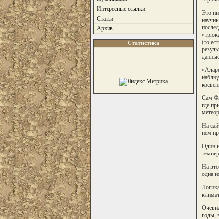
Интересные ссылки
Это пи
Статьи
научны
послед
Архив
«трюка
(то ес
Статистика
резуль
данные
«Аларм
наблюд
косвен
Сам Фи
где пр
метеор
На сай
нем пр
Один и
темпер
На вто
одна и
Логика
климат
Очевид
годы, 