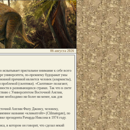
06 августа 2026
 испытывает пристальное внимание к себе всего
ре университета, по-прежнему будоражат умы
основной причиной является человек (алармисты),
 проблемой (скептики). «Скептики» полагают,
ности в развивающихся странах. Так что в свете
ствию с Университетом Восточной Англии,
ие необходимо ни более ни менее, как для
сточной Англии Филу Джонсу, человеку,
енное название «климатгейт» (Clilmategate), по
ке президента Ричарда Никсона в 1974 году.
а, в котором он говорит, что сделал некий