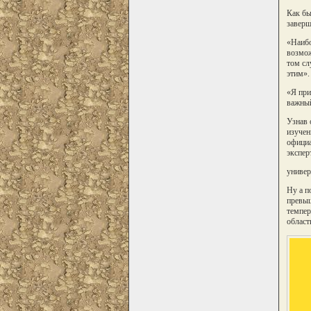
Как бы
заверш
«Наибо
возмож
том сл
этим».
«Я при
важный
Узнав 
изучен
официа
экспер
универ
Ну а п
превыш
темпер
област