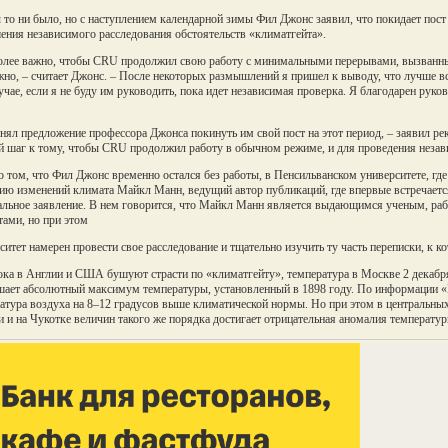
 то ни было, но с наступлением календарной зимы Фил Джонс заявил, что покидает пост
ения независимого расследования обстоятельств «климатгейта».
лее важно, чтобы CRU продолжил свою работу с минимальными перерывами, вызванны
но, – считает Джонс. – После некоторых размышлений я пришел к выводу, что лучше все
учае, если я не буду им руководить, пока идет независимая проверка. Я благодарен руково
нял предложение профессора Джонса покинуть им свой пост на этот период, – заявил ре
 шаг к тому, чтобы CRU продолжил работу в обычном режиме, и для проведения незав
о том, что Фил Джонс временно остался без работы, в Пенсильванском университете, где 
ию изменений климата Майкл Манн, ведущий автор публикаций, где впервые встречает
льное заявление. В нем говорится, что Майкл Манн является выдающимся ученым, ра
тами, но при этом
ситет намерен провести свое расследование и тщательно изучить ту часть переписки, к 
ока в Англии и США бушуют страсти по «климатгейту», температура в Москве 2 декабря д
ает абсолютный максимум температуры, установленный в 1898 году. По информации «
атура воздуха на 8–12 градусов выше климатической нормы. Но при этом в центральных
и и на Чукотке величин такого же порядка достигает отрицательная аномалия температур