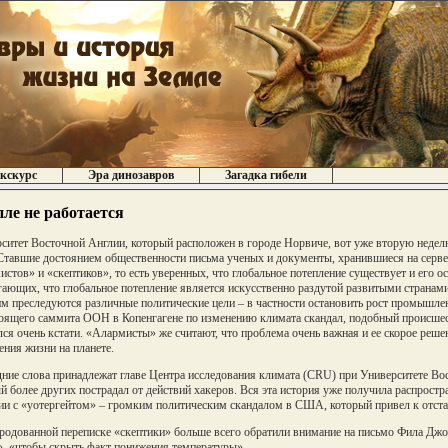
кскурс
Эра динозавров
Загадка гибели
пле не работается
ситет Восточной Англии, который расположен в городе Норвиче, вот уже вторую неделю
Ставшие достоянием общественности письма ученых и документы, хранившиеся на серве
истов» и «скептиков», то есть уверенных, что глобальное потепление существует и его 
гающих, что глобальное потепление является искусственно раздутой развитыми странами
им преследуются различные политические цели – в частности остановить рост промышлен
оящего саммита ООН в Копенгагене по изменению климата скандал, подобный происше
ся очень кстати. «Алармисты» же считают, что проблема очень важная и ее скорое решен
ения жизни на планете.
ние слова принадлежат главе Центра исследования климата (CRU) при Университете Во
й более других пострадал от действий хакеров. Вся эта история уже получила распростран
ии с «уотергейтом» – громким политическим скандалом в США, который привел к отстав
родованной переписке «скептики» больше всего обратили внимание на письмо Фила Джонс
, «чтобы скрыть факт понижения температуры».