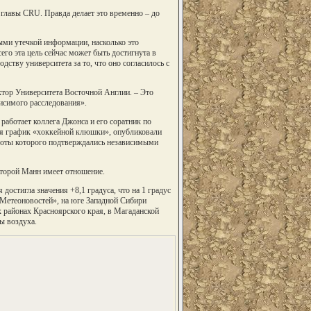
 главы CRU. Правда делает это временно – до
ми утечкой информации, насколько это
го эта цель сейчас может быть достигнута в
дству университета за то, что оно согласилось с
ктор Университета Восточной Англии. – Это
исимого расследования».
работает коллега Джонса и его соратник по
ся график «хоккейной клюшки», опубликовали
боты которого подтверждались независимыми
которой Манн имеет отношение.
остигла значения +8,1 градуса, что на 1 градус
Метеоновостей», на юге Западной Сибири
 районах Красноярского края, в Магаданской
ы воздуха.