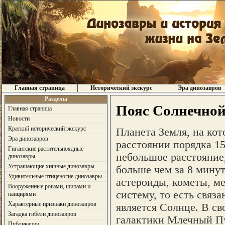
Главная страница
Исторический экскурс
Эра динозавров
Разделы
Пояс Солнечной
Главная страница
Новости
Краткий исторический экскурс
Планета Земля, на кот
Эра динозавров
расстоянии порядка 1
Гигантские растительноядные
небольшое расстояние,
динозавры
Устрашающие хищные динозавры
больше чем за 8 минут
Удивительные птиценогие динозавры
астероиды, кометы, м
Вооруженные рогами, шипами и
систему, то есть связ
панцирями
Характерные признаки динозавров
является Солнце. В св
Загадка гибели динозавров
галактики Млечный Пу
Публикации