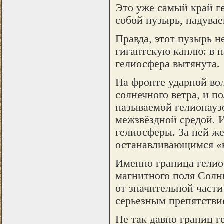
Это уже самый край ге
собой пузырь, надува
Правда, этот пузырь н
гигантскую каплю: в 
гелиосфера вытянута.
На фронте ударной во
солнечного ветра, и п
называемой гелиопаузо
межзвёздной средой. И
гелиосферы. За ней же
останавливающимся «
Именно граница гелиос
магнитного поля Солн
от значительной части
серьезным препятстви
Не так давно границ г