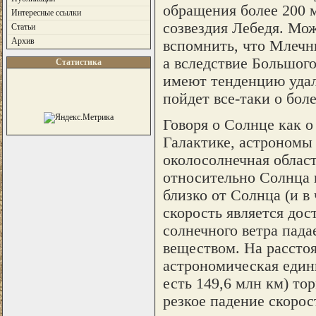
обращения более 200 м
Интересные ссылки
созвездия Лебедя. Мо
Статьи
Архив
вспомнить, что Млечн
а вследствие Большого
Статистика
имеют тенденцию удаля
пойдет все-таки о бол
Говоря о Солнце как о
Галактике, астрономы 
околосолнечная област
относительно Солнца 
близко от Солнца (и в 
скорость является дос
солнечного ветра пада
веществом. На рассто
астрономическая едини
есть 149,6 млн км) то
резкое падение скорос