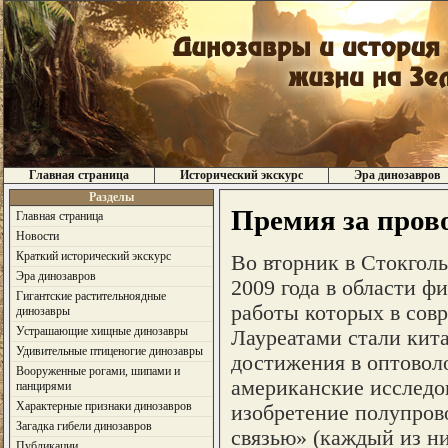
Главная страница
Исторический экскурс
Эра динозавров
Разделы
Премия за пров
Главная страница
Новости
Краткий исторический экскурс
Во вторник в Стокгол
Эра динозавров
2009 года в области ф
Гигантские растительноядные
работы которых в сов
динозавры
Устрашающие хищные динозавры
Лауреатами стали кит
Удивительные птиценогие динозавры
достижения в оптовол
Вооруженные рогами, шипами и
американские исследо
панцирями
Характерные признаки динозавров
изобретение полупров
Загадка гибели динозавров
связью» (каждый из ни
Публикации