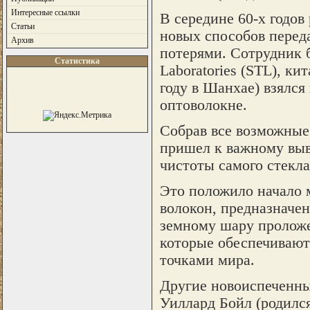
Интересные ссылки
В середине 60-х годо
Статьи
новых способов перед
Архив
потерями. Сотрудник б
Статистика
Laboratories (STL), к
году в Шанхае) взялся
оптоволокне.
Собрав все возможные 
пришел к важному выво
чистоты самого стекла
Это положило начало 
волокон, предназначен
земному шару проложе
которые обеспечивают
точками мира.
Другие новоиспеченны
Уиллард Бойл (родился