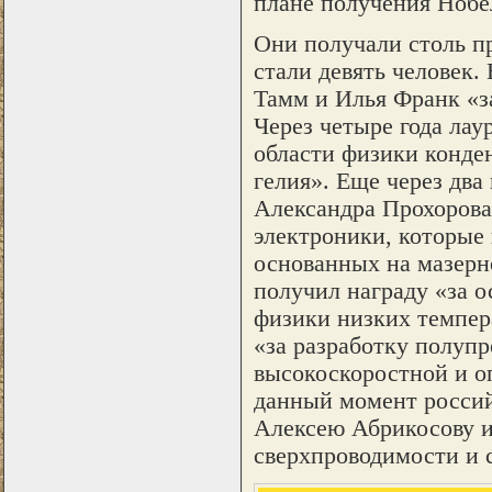
плане получения Нобе
Они получали столь пр
стали девять человек.
Тамм и Илья Франк «з
Через четыре года лау
области физики конде
гелия». Еще через два
Александра Прохорова
электроники, которые
основанных на мазерн
получил награду «за 
физики низких темпер
«за разработку полуп
высокоскоростной и оп
данный момент россий
Алексею Абрикосову и
сверхпроводимости и 