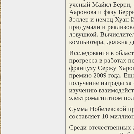
ученый Майкл Берри, 
Ааронова и фазу Берр
Золлер и немец Хуан И
придумали и реализов
ловушкой. Вычислител
компьютера, должна д
Исследования в област
прогресса в работах п
французу Сержу Харош
премию 2009 года. Ещ
получение награды за
изучению взаимодейств
электромагнитном пол
Сумма Нобелевской пр
составляет 10 миллион
Среди отечественных 