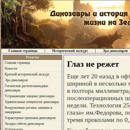
Главная страница
Исторический экскурс
Эра динозавров
Разделы
Глаз не режет
Главная страница
Новости
Краткий исторический экскурс
Еще лет 20 назад в о
Эра динозавров
шириной в несколько 
Гигантские растительноядные
в полтора миллиметра,
динозавры
Устрашающие хищные динозавры
послеоперационных шв
Удивительные птиценогие динозавры
недели. Технология 2
Вооруженные рогами, шипами и
глаза» им.Федорова, 
панцирями
Характерные признаки динозавров
тремя проколами по 0
Загадка гибели динозавров
Публикации