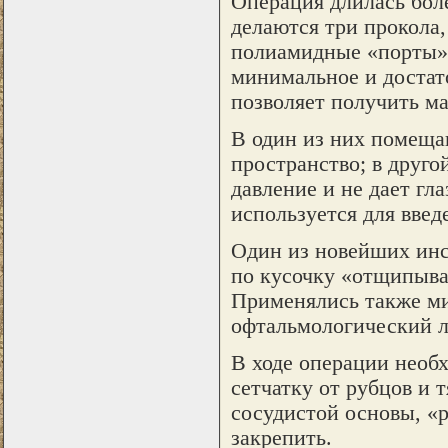
Операция длилась боле
делаются три прокола,
полиамидные «порты» д
минимальное и достат
позволяет получить ма
В один из них помеща
пространство; в друго
давление и не дает гл
используется для вве
Один из новейших инс
по кусочку «отщипыва
Применялись также м
офтальмологический л
В ходе операции необ
сетчатку от рубцов и 
сосудистой основы, «р
закрепить.