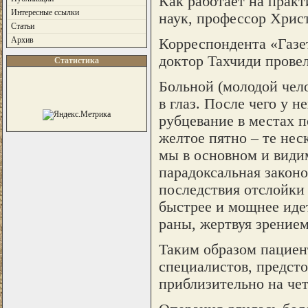
Как работает на практ
Интересные ссылки
наук, профессор Хрис
Статьи
Архив
Корреспондента «Газе
доктор Тахчиди прове
Статистика
Больной (молодой чело
в глаз. После чего у н
рубцевание в местах п
желтое пятно – те не
мы в основном и види
парадоксальная законо
последствия отслойки 
быстрее и мощнее идет
раны, жертвуя зрением
Таким образом пациент
специалистов, предсто
приблизительно на чет