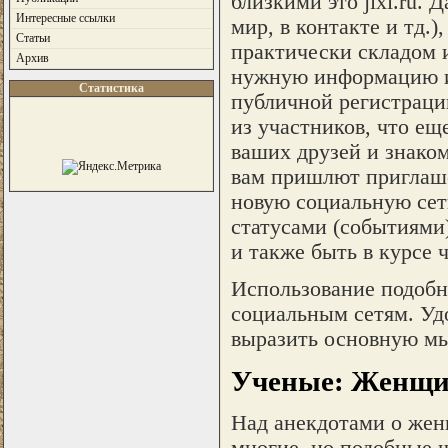
близкими это jixi.ru.
Интересные ссылки
мир, в контакте и тд.)
Статьи
практически складом 
Архив
нужную информацию и
Статистика
публичной регистрации
из участников, что ещ
ваших друзей и знако
вам пришлют приглаше
новую социальную сеть
статусами (событиями)
и также быть в курсе 
Использование подобн
социальным сетям. Уд
выразить основную мы
Ученые: Женщи
Над анекдотами о жен