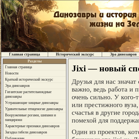
Главная страница
Исторический экскурс
Эра динозавров
Разделы
Jixi — новый сп
Главная страница
Новости
Краткий исторический экскурс
Друзья для нас значат 
Эра динозавров
важно, ведь работа и 
Гигантские растительноядные
очень сильно. У кого-
динозавры
Устрашающие хищные динозавры
или престижного вуза,
Удивительные птиценогие динозавры
счастья в другие город
Вооруженные рогами, шипами и
помехой для поддержа
панцирями
Характерные признаки динозавров
Один из проектов, кот
Загадка гибели динозавров
Публикации