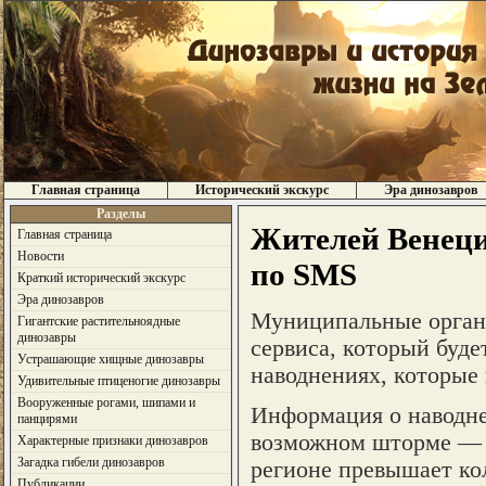
Главная страница
Исторический экскурс
Эра динозавров
Разделы
Жителей Венеци
Главная страница
Новости
по SMS
Краткий исторический экскурс
Эра динозавров
Муниципальные органы
Гигантские растительноядные
динозавры
сервиса, который буде
Устрашающие хищные динозавры
наводнениях, которые 
Удивительные птиценогие динозавры
Вооруженные рогами, шипами и
Информация о наводнен
панцирями
возможном шторме — з
Характерные признаки динозавров
Загадка гибели динозавров
регионе превышает ко
Публикации