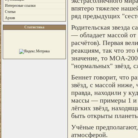
экстрасолнечного мира
Интересные ссылки
впятеро тяжелее нашей
Статьи
ряд предыдущих "сест
Архив
Родительская звезда 
Статистика
— обладает массой от
расчётов). Первая вел
реакциям, так что это
значение, то MOA-200
"нормальных" звёзд, 
Беннет говорит, что р
звёзд, с массой ниже,
правда, находили у ку
массы — примеры 1 и 2
лёгких звёзд, находящ
быть открыты планеты
Учёные предполагают,
атмосферой.