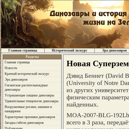
Главная страница
Исторический экскурс
Эра динозавров
Разделы
Новая Суперзем
Главная страница
Новости
Краткий исторический экскурс
Дэвид Беннет (David B
Эра динозавров
(University of Notre 
Гигантские растительноядные
из других университет
динозавры
Устрашающие хищные динозавры
физическим параметра
Удивительные птиценогие динозавры
найденных.
Вооруженные рогами, шипами и
панцирями
MOA-2007-BLG-192Lb н
Характерные признаки динозавров
всего в 3 раза, переда
Загадка гибели динозавров
Публикации