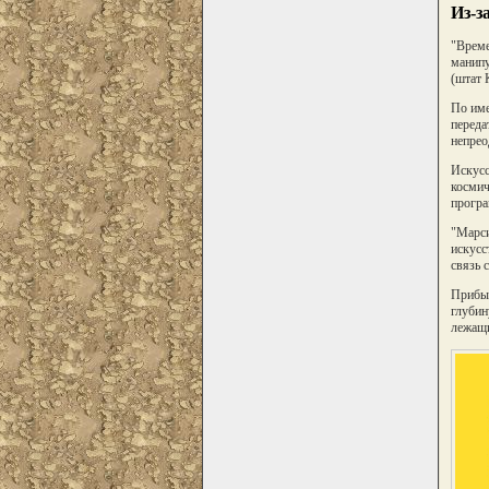
Из-з
"Време
манипу
(штат 
По име
переда
непрео
Искусс
космич
програ
"Марси
искусс
связь 
Прибыв
глубин
лежащи