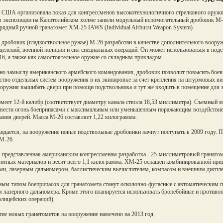
США организовала показ для конгрессменов высокотехнологичного стрелкового оружия
в экспозиции на Капитолийском холме заняли модульный вспомогательный дробовик M-
рядный ручной гранатомет XM-25 IAWS (Individual Airburst Weapon System).
дробовик (гладкоствольное ружье) M-26 разработан в качестве дополнительного воор
делений, военной полиции и сил специальных операций. Он может использоваться в по
16, а также как самостоятельное оружие со складным прикладом.
но замыслу американского армейского командования, дробовик позволит повысить бое
ство отдельных систем вооружения в их экипировке за счет крепления на штурмовых в
оружия вышибать двери при помощи подствольника и тут же входить в помещение для з
меет 12-й калибр (соответствует диаметру канала ствола 18,53 миллиметра). Съемный м
вести огонь боеприпасами с максимальным или уменьшенным поражающим воздействием
ния дверей. Масса М-26 составляет 1,22 килограмма.
идается, на вооружение новые подствольные дробовики начнут поступать в 2009 году. 
М-26.
 представленная американским конгрессменам разработка - 25-миллиметровый гранатом
итных материалов и весит всего 1,1 килограмма. XM-25 оснащен комбинированной при
ми, лазерным дальномером, баллистическим вычислителем, компасом и внешним диспле
ым типом боеприпасов для гранатомета станут осколочно-фугасные с автоматическим 
 лазерного дальномера. Кроме этого планируется использовать бронебойные и противоп
олицейских операций).
ие новых гранатометов на вооружение намечено на 2013 год.