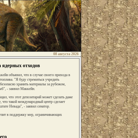
08 августа 2026
 ядерных отходов
ейн объявил, что в случае своего прихода в
топлива. "Я буду стремиться учредить
безопасно хранить материалы за рубежом,
б", - заявил Маккейн.
бщил, что этот депозитарий может сделать даже
 что такой международный центр сделает
ате Невада", - заявил сенатор.
тупит в поддержку мер, ограничивающих
его