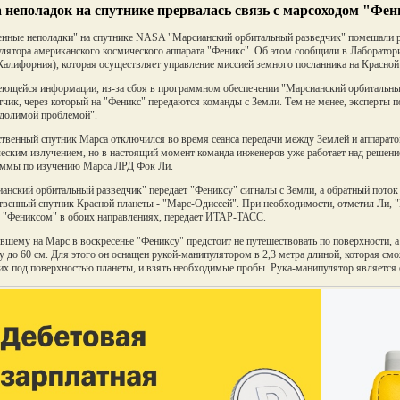
а неполадок на спутнике прервалась связь с марсоходом "Фен
нные неполадки" на спутнике NASA "Марсианский орбитальный разведчик" помешали 
лятора американского космического аппарата "Феникс". Об этом сообщили в Лаборатор
Калифорния), которая осуществляет управление миссией земного посланника на Красной 
ющейся информации, из-за сбоя в программном обеспечении "Марсианский орбитальны
тчик, через который на "Феникс" передаются команды с Земли. Тем не менее, эксперты п
долимой проблемой".
твенный спутник Марса отключился во время сеанса передачи между Землей и аппарато
еским излучением, но в настоящий момент команда инженеров уже работает над реше
ммы по изучению Марса ЛРД Фок Ли.
анский орбитальный разведчик" передает "Фениксу" сигналы с Земли, а обратный пото
твенный спутник Красной планеты - "Марс-Одиссей". При необходимости, отметил Ли, 
с "Фениксом" в обоих направлениях, передает ИТАР-ТАСС.
шему на Марс в воскресенье "Фениксу" предстоит не путешествовать по поверхности, а 
у до 60 см. Для этого он оснащен рукой-манипулятором в 2,3 метра длиной, которая см
х под поверхностью планеты, и взять необходимые пробы. Рука-манипулятор является