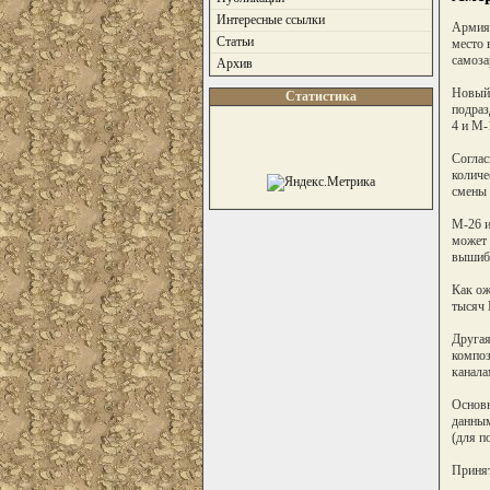
Интересные ссылки
Армия 
Статьи
место 
самоза
Архив
Новый 
Статистика
подраз
4 и M-
Соглас
количе
смены 
M-26 и
может 
вышиба
Как ож
тысяч 
Другая
композ
канала
Основн
данным
(для п
Принят