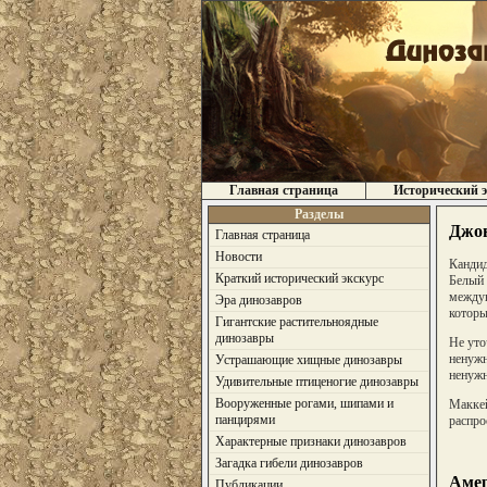
Главная страница
Исторический э
Разделы
Джон
Главная страница
Новости
Кандид
Краткий исторический экскурс
Белый 
междун
Эра динозавров
которы
Гигантские растительноядные
динозавры
Не уто
ненужн
Устрашающие хищные динозавры
ненужн
Удивительные птиценогие динозавры
Вооруженные рогами, шипами и
Маккей
панцирями
распро
Характерные признаки динозавров
Загадка гибели динозавров
Амер
Публикации