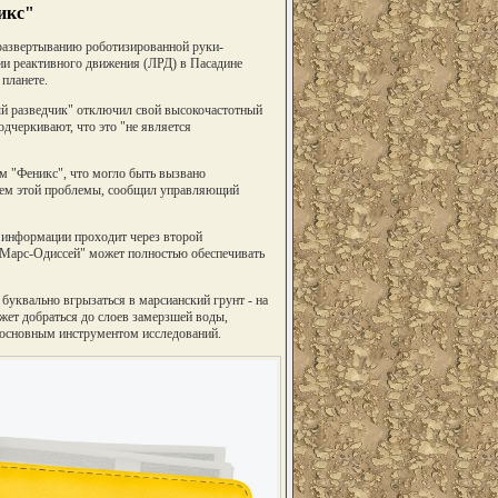
икс"
развертыванию роботизированной руки-
ии реактивного движения (ЛРД) в Пасадине
планете.
й разведчик" отключил свой высокочастотный
одчеркивают, что это "не является
м "Феникс", что могло быть вызвано
нием этой проблемы, сообщил управляющий
к информации проходит через второй
"Марс-Одиссей" может полностью обеспечивать
буквально вгрызаться в марсианский грунт - на
ожет добраться до слоев замерзшей воды,
 основным инструментом исследований.