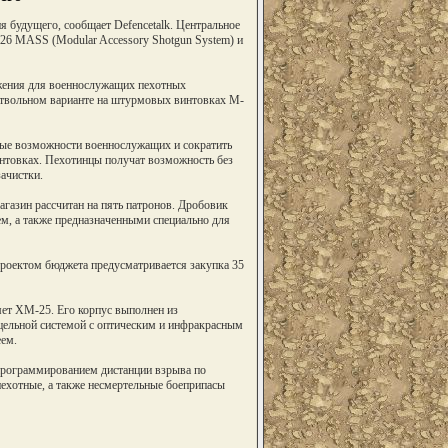
 будущего, сообщает Defencetalk. Центральное
26 MASS (Modular Accessory Shotgun System) и
ужения для военнослужащих пехотных
дствольном варианте на штурмовых винтовках M-
вые возможности военнослужащих и сократить
интовках. Пехотинцы получат возможность без
ачистки.
агазин рассчитан на пять патронов. Дробовик
, а также предназначенными специально для
Проектом бюджета предусматривается закупка 35
ет XM-25. Его корпус выполнен из
цельной системой с оптическим и инфракрасным
ем.
программированием дистанции взрыва по
ехотные, а также несмертельные боеприпасы