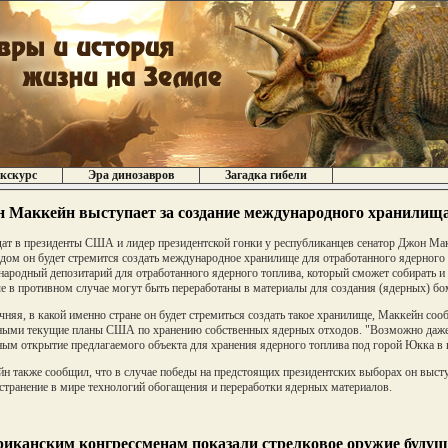
кскурс
Эра динозавров
Загадка гибели
 Маккейн выступает за создание международного хранилища
ат в президенты США и лидер президентской гонки у республиканцев сенатор Джон Макк
дом он будет стремится создать международное хранилище для отработанного ядерного 
ародный депозитарий для отработанного ядерного топлива, который сможет собирать и 
е в противном случае могут быть переработаны в материалы для создания (ядерных) бом
чняя, в какой именно стране он будет стремиться создать такое хранилище, Маккейн соо
ыми текущие планы США по хранению собственных ядерных отходов. "Возможно даже,
ым открытие предлагаемого объекта для хранения ядерного топлива под горой Юкка в шт
н также сообщил, что в случае победы на предстоящих президентских выборах он выс
странение в мире технологий обогащения и переработки ядерных материалов.
иканским конгрессменам показали стрелковое оружие будущ