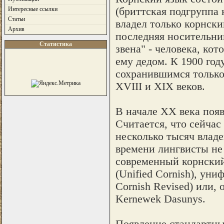
(бриттская подгруппа 
Интересные ссылки
Статьи
владел только корнским
Архив
последняя носительниц
Статистика
звена" - человека, ко
ему дедом. К 1900 год
сохранившимся только 
XVIII и XIX веков.
В начале XX века появ
Считается, что сейчас
несколько тысяч владе
времени лингвисты не 
современный корнский
(Unified Cornish), у
Cornish Revised) или,
Kernewek Dasunys.
Появление стандартны