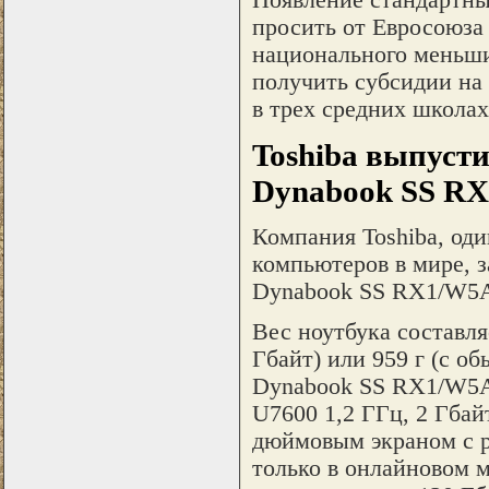
просить от Евросоюза
национального меньши
получить субсидии на 
в трех средних школах
Toshiba выпусти
Dynabook SS R
Компания Toshiba, од
компьютеров в мире, з
Dynabook SS RX1/W5A 
Вес ноутбука составля
Гбайт) или 959 г (с 
Dynabook SS RX1/W5A
U7600 1,2 ГГц, 2 Гбайт
дюймовым экраном с 
только в онлайновом м