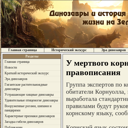
Главная страница
Исторический экскурс
Эра динозавров
Разделы
У мертвого кор
Главная страница
Новости
правописания
Краткий исторический экскурс
Эра динозавров
Группа экспертов по к
Гигантские растительноядные
динозавры
обитатели Корнуолла, 
Устрашающие хищные динозавры
выработала стандартн
Удивительные птиценогие динозавры
правилами будут руков
Вооруженные рогами, шипами и
панцирями
корнскому языку, сооб
Характерные признаки динозавров
Загадка гибели динозавров
Корнский язык состоит
Публикации