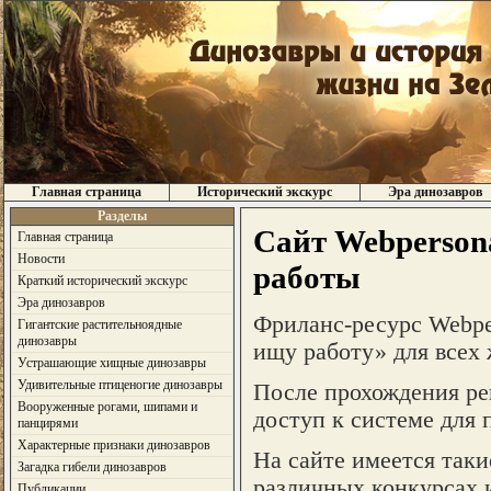
Главная страница
Исторический экскурс
Эра динозавров
Разделы
Сайт Webpersona
Главная страница
Новости
работы
Краткий исторический экскурс
Эра динозавров
Фриланс-ресурс Webpe
Гигантские растительноядные
динозавры
ищу работу» для всех
Устрашающие хищные динозавры
Удивительные птиценогие динозавры
После прохождения рег
Вооруженные рогами, шипами и
доступ к системе для 
панцирями
Характерные признаки динозавров
На сайте имеется таки
Загадка гибели динозавров
различных конкурсах 
Публикации