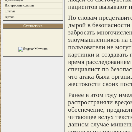
пациентов вызывают н
Интересные ссылки
Статьи
По словам представите
Архив
дырой в безопасности
Статистика
забросать многочисле
злоумышленников на с
пользователи не могу
картинки и создавать 
время расследованием
специалист по безопас
что атака была орган
жестокости своих пос
Ранее в этом году име
распространяли вредо
обеспечение, предназ
читающее вслух тексты
данном случае мишень
которые использовали