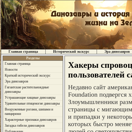
Главная страница
Исторический экскурс
Эра динозавров
Разделы
Хакеры спровоц
Главная страница
Новости
пользователей с
Краткий исторический экскурс
Эра динозавров
Недавно сайт америка
Гигантские растительноядные
динозавры
Foundation подвергся х
Устрашающие хищные динозавры
Злоумышленники разме
Удивительные птиценогие динозавры
страницы с мигающим
Вооруженные рогами, шипами и
панцирями
и припадки у некоторы
Характерные признаки динозавров
которых быстро меняет
Загадка гибели динозавров
людей со светочувств
Публикации