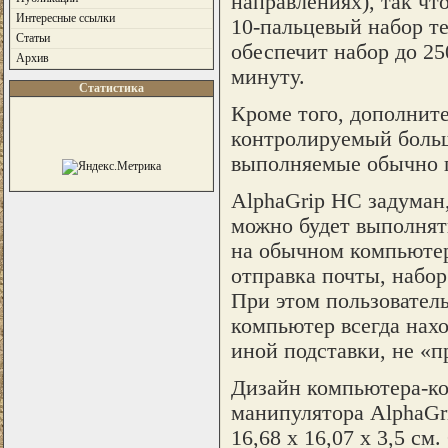
направлениях), так ч
Интересные ссылки
10-пальцевый набор те
Статьи
обеспечит набор до 25
Архив
минуту.
Статистика
Кроме того, дополните
контролируемый больш
выполняемые обычно 
AlphaGrip HC задуман
можно будет выполнять
на обычном компьютере
отправка почты, набор
При этом пользователь
компьютер всегда нахо
иной подставки, не «п
Дизайн компьютера-ко
манипулятора AlphaGr
16,68 х 16,07 х 3,5 с