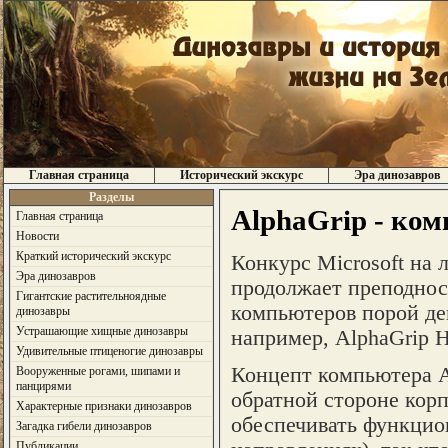
Главная страница
Исторический экскурс
Эра динозавров
Разделы
AlphaGrip - ко
Главная страница
Новости
Краткий исторический экскурс
Конкурс Microsoft на 
Эра динозавров
продолжает преподнос
Гигантские растительноядные
компьютеров порой де
динозавры
Устрашающие хищные динозавры
например, AlphaGrip H
Удивительные птиценогие динозавры
Концепт компьютера A
Вооруженные рогами, шипами и
панцирями
обратной стороне кор
Характерные признаки динозавров
обеспечивать функцион
Загадка гибели динозавров
Публикации