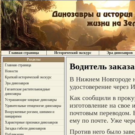
Главная страница
Исторический экскурс
Эра динозавров
Разделы
Водитель заказа
Главная страница
Новости
Краткий исторический экскурс
В Нижнем Новгороде н
Эра динозавров
удостоверение через И
Гигантские растительноядные
динозавры
Как сообщили в прокур
Устрашающие хищные динозавры
изготовление на свое 
Удивительные птиценогие динозавры
почтовым переводом. 
Вооруженные рогами, шипами и
панцирями
ему по почте. Уже че
Характерные признаки динозавров
Загадка гибели динозавров
Против него было заве
Публикации