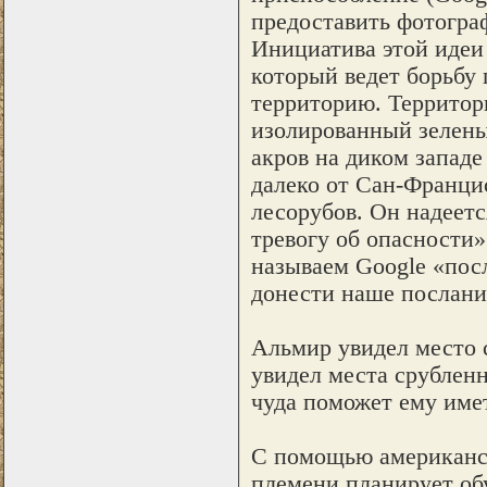
предоставить фотогра
Инициатива этой идеи
который ведет борьбу
территорию. Территори
изолированный зелены
акров на диком западе
далеко от Сан-Францис
лесорубов. Он надеетс
тревогу об опасности»
называем Google «пос
донести наше послание
Альмир увидел место с
увидел места срубленн
чуда поможет ему имет
С помощью американск
племени планирует обу