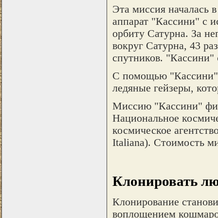
Эта миссия началась в
аппарат "Кассини" с 
орбиту Сатурна. За не
вокруг Сатурна, 43 ра
спутников. "Кассини" 
C помощью "Кассини"
ледяные гейзеры, кото
Миссию "Кассини" фин
Национальное космич
космическое агентство
Italiana). Стоимость 
Клонировать лю
Клонирование становит
воплощением кошмаров,