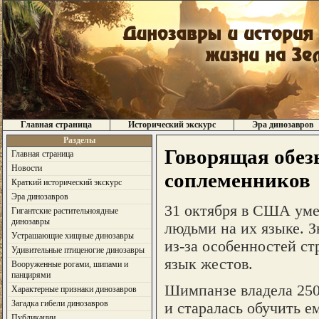
Главная страница
Исторический экскурс
Эра динозавров
Разделы
Говорящая обез
Главная страница
Новости
соплеменников
Краткий исторический экскурс
Эра динозавров
31 октября в США умер
Гигантские растительноядные
динозавры
людьми на их языке. 
Устрашающие хищные динозавры
из-за особенностей ст
Удивительные птиценогие динозавры
язык жестов.
Вооруженные рогами, шипами и
панцирями
Шимпанзе владела 250
Характерные признаки динозавров
Загадка гибели динозавров
и старалась обучить 
Публикации