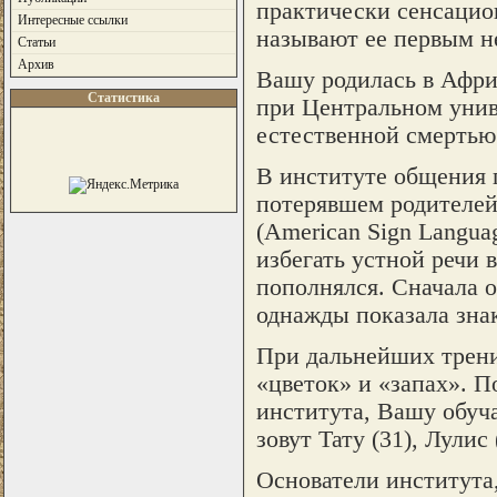
практически сенсацион
Интересные ссылки
называют ее первым н
Статьи
Архив
Вашу родилась в Африк
Статистика
при Центральном унив
естественной смертью
В институте общения п
потерявшем родителей
(American Sign Langua
избегать устной речи 
пополнялся. Сначала о
однажды показала знак
При дальнейших трени
«цветок» и «запах». П
института, Вашу обуч
зовут Тату (31), Лулис 
Основатели института,