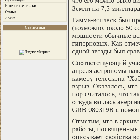
что его можно было ви
Интересные ссылки
Земли на 7,5 миллиард
Статьи
Архив
Гамма-всплеск был пр
(возможно, около 50 с
Статистика
мощности обычные вс
гиперновых. Как отме
одной звезды был сра
Соответствующий участ
апреля астрономы нав
камеру телескопа "Хаб
взрыв. Оказалось, что
пор считалось, что та
откуда взялась энерги
GRB 080319B с помощь
Отметим, что в архиве
работы, посвященные 
описывает свойства вс