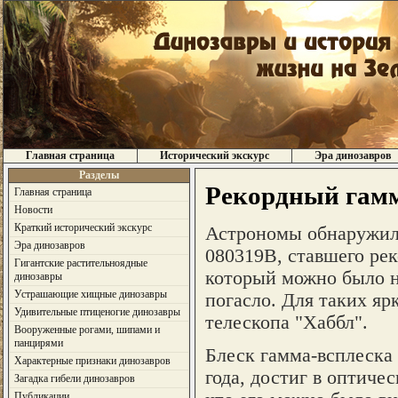
Главная страница
Исторический экскурс
Эра динозавров
Разделы
Рекордный гамм
Главная страница
Новости
Краткий исторический экскурс
Астрономы обнаружили
Эра динозавров
080319B, ставшего ре
Гигантские растительноядные
который можно было н
динозавры
Устрашающие хищные динозавры
погасло. Для таких яр
Удивительные птиценогие динозавры
телескопа "Хаббл".
Вооруженные рогами, шипами и
панцирями
Блеск гамма-всплеска
Характерные признаки динозавров
года, достиг в оптиче
Загадка гибели динозавров
Публикации