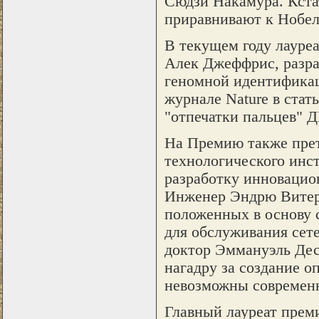
Сюдзи Накамура. Кстат
приравнивают к Нобел
В текущем году лауре
Алек Джеффрис, разра
геномной идентификац
журнале Nature в ста
"отпечатки пальцев" Д
На Премию также прет
технологического инст
разработку инновацио
Инженер Эндрю Витерб
положенных в основу 
для обслуживания сет
доктор Эммануэль Дес
нагадру за создание о
невозможны современн
Главный лауреат прем