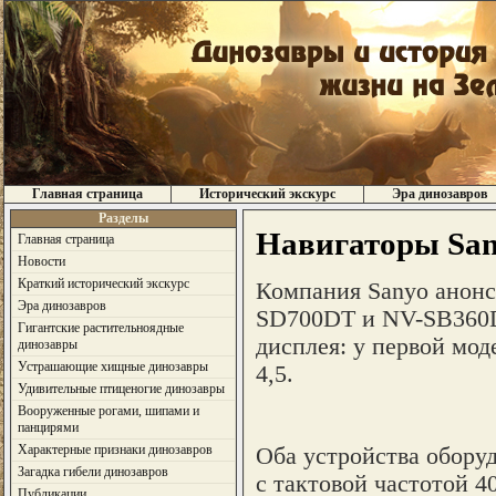
Главная страница
Исторический экскурс
Эра динозавров
Разделы
Навигаторы Sany
Главная страница
Новости
Краткий исторический экскурс
Компания Sanyo анонси
Эра динозавров
SD700DT и NV-SB360D
Гигантские растительноядные
дисплея: у первой моде
динозавры
Устрашающие хищные динозавры
4,5.
Удивительные птиценогие динозавры
Вооруженные рогами, шипами и
панцирями
Характерные признаки динозавров
Оба устройства обору
Загадка гибели динозавров
с тактовой частотой 
Публикации