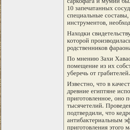
саркофага и мумий бы
10 запечатанных сосу
специальные составы,
инструментов, необхо
Находки свидетельствую
которой производилас
родственников фараона
По мнению Захи Хавас
помещение из их собс
уберечь от грабителей
Известно, что в качес
древние египтяне исп
приготовленное, оно п
тысячетелий. Провед
подтвердили, что кед
антибактериальным эф
приготовления этого 