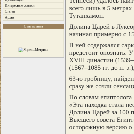
Теннеси) удалось найт
Интересные ссылки
всего лишь в 5 метрах 
Статьи
Тутанхамон.
Архив
Долина Царей в Луксо
Статистика
начиная примерно с 154
В ней содержался сарк
предстоит опознать. 
XVIII династии (1539–1
(1567–1085 гг. до н. э
63-ю гробницу, найде
сразу же сочли сенсац
По словам египтолога
«Эта находка стала не
Долина Царей за 100 п
Высшего совета Египта
осторожную версию о 