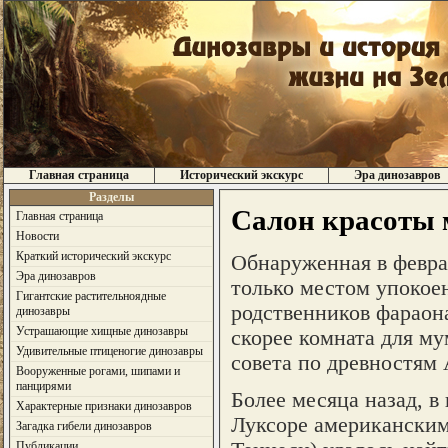
Главная страница
Исторический экскурс
Эра динозавров
Разделы
Салон красоты
Главная страница
Новости
Краткий исторический экскурс
Обнаруженная в феврал
Эра динозавров
только местом упокоен
Гигантские растительноядные
родственников фараона
динозавры
Устрашающие хищные динозавры
скорее комната для м
Удивительные птиценогие динозавры
совета по древностям 
Вооруженные рогами, шипами и
панцирями
Более месяца назад, в
Характерные признаки динозавров
Луксоре американским
Загадка гибели динозавров
Публикации