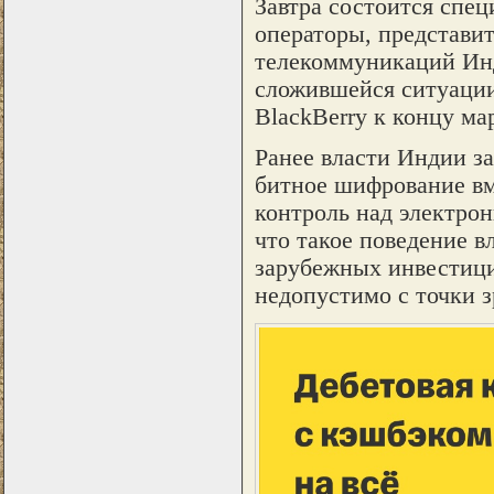
Завтра состоится спец
операторы, представи
телекоммуникаций Инд
сложившейся ситуации,
BlackBerry к концу ма
Ранее власти Индии за
битное шифрование вм
контроль над электрон
что такое поведение в
зарубежных инвестици
недопустимо с точки з