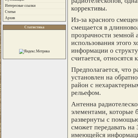
радиотелескопов, одн
Интересные ссылки
коррективы.
Статьи
Архив
Из-за красного смещен
смещается в длинновол
Статистика
прозрачности земной 
использования этого х
информации о структур
считается, относятся 
Предполагается, что р
установлен на обратно
район с нехарактерны
рельефом.
Антенна радиотелеско
элементами, которые б
развернуты с помощью
сможет передавать на
имеющейся информаци