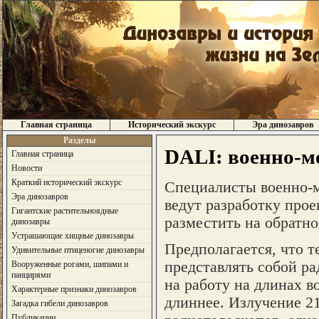
Главная страница
Исторический экскурс
Эра динозавров
Разделы
DALI: военно-м
Главная страница
Новости
Краткий исторический экскурс
Специалисты военно-м
Эра динозавров
ведут разработку прое
Гигантские растительноядные
разместить на обратн
динозавры
Устрашающие хищные динозавры
Предполагается, что те
Удивительные птиценогие динозавры
представлять собой р
Вооруженные рогами, шипами и
панцирями
на работу на длинах в
Характерные признаки динозавров
длиннее. Излучение 2
Загадка гибели динозавров
Публикации