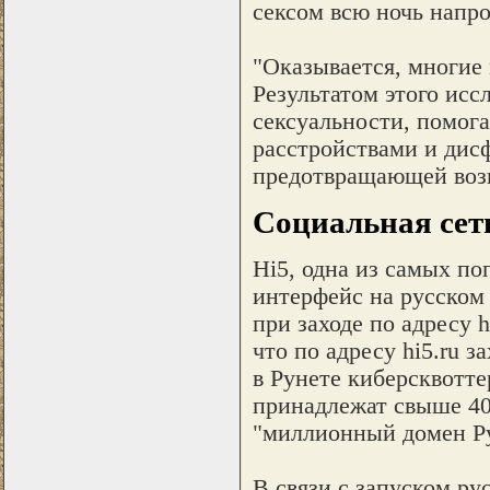
сексом всю ночь напрол
"Оказывается, многие
Результатом этого исс
сексуальности, помог
расстройствами и дисф
предотвращающей возни
Социальная сеть
Hi5, одна из самых по
интерфейс на русском
при заходе по адресу 
что по адресу hi5.ru з
в Рунете киберсквотте
принадлежат свыше 40
"миллионный домен Ру
В связи с запуском ру