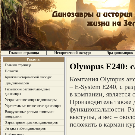
Главная страница
Исторический экскурс
Эра динозавров
Разделы
Olympus E240: с
Главная страница
Новости
Краткий исторический экскурс
Компания Olympus ан
Эра динозавров
– E-System E240, с ра
Гигантские растительноядные
в компании, является 
динозавры
Устрашающие хищные динозавры
Производитель также д
Удивительные птиценогие динозавры
функциональности. Раз
Вооруженные рогами, шипами и
выступы, а вес – окол
панцирями
Характерные признаки динозавров
положить в карман ку
Загадка гибели динозавров
Публикации