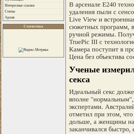
В арсенале E240 техно
Интересные ссылки
удаления пыли с сенсо
Статьи
Архив
Live View и встроенна
сюжетных программ, в
Статистика
ручной режимы. Получ
TruePic III с технолог
Камера поступит в про
Цена без объектива сос
Ученые измерил
секса
Идеальный секс долже
вполне "нормальным",
экспертами. Австрали
отметил при этом, что
дольше, а женщины на
заканчивался быстро, 