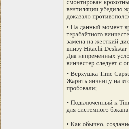
смонтирован крохотны
вентиляции убедило ж
доказало противополож
• На данный момент вр
терабайтного винчесте
замена на жесткий ди
внизу Hitachi Desksta
Два непременных усло
винчестер следует с о
• Верхушка Time Capsu
Жарить яичницу на эт
пробовали;
• Подключенный к Tim
для системного бэкапа
• Как обычно, создан