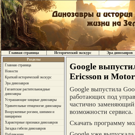
Главная страница
Исторический экскурс
Эра динозавров
Разделы
Google выпусти
Главная страница
Новости
Ericsson и Motor
Краткий исторический экскурс
Эра динозавров
Google выпустила Goog
Гигантские растительноядные
динозавры
работающих под управ
Устрашающие хищные динозавры
частично заменяющий 
Удивительные птиценогие динозавры
возможности сервиса.
Вооруженные рогами, шипами и
панцирями
Скачать программу мож
Характерные признаки динозавров
Загадка гибели динозавров
Google уже выпускала
Публикации