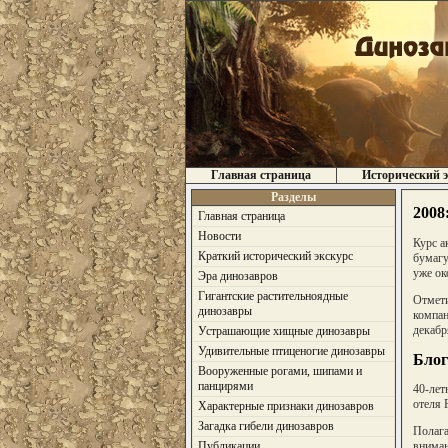
Главная страница
Исторический э
Разделы
2008
Главная страница
Новости
Курс а
Краткий исторический экскурс
бумагу
уже ок
Эра динозавров
Гигантские растительноядные
Отмети
динозавры
компан
декабр
Устрашающие хищные динозавры
Удивительные птиценогие динозавры
Блог
Вооруженные рогами, шипами и
панцирями
40-лет
отеля 
Характерные признаки динозавров
Загадка гибели динозавров
Полага
Публикации
вниман