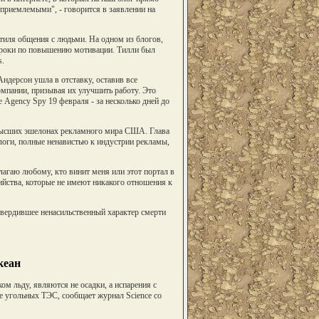
приемлемыми", - говорится в заявлении на
стиля общения с людьми. На одном из блогов,
уроки по повышению мотивации. Тилли был
s.
ндерсон ушла в отставку, оставив все
мпании, призывая их улучшить работу. Это
Agency Spy 19 февраля - за несколько дней до
 высших эшелонах рекламного мира США. Глава
логи, полные ненавистью к индустрии рекламы,
агаю любому, кто винит меня или этот портал в
йства, которые не имеют никакого отношения к
твердившее ненасильственный характер смерти
кеан
м льду, являются не осадки, а испарения с
ле угольных ТЭС, сообщает журнал Science со