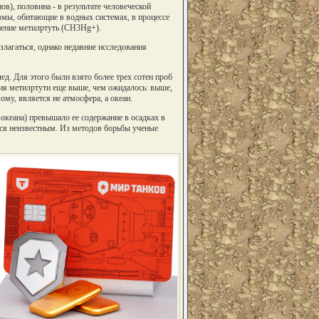
в), половина - в результате человеческой
змы, обитающие в водных системах, в процессе
нение метилртуть (CH3Hg+).
злагаться, однако недавние исследования
д. Для этого были взято более трех сотен проб
ция метилртути еще выше, чем ожидалось: выше,
у, является не атмосфера, а океан.
океана) превышало ее содержание в осадках в
тся неизвестным. Из методов борьбы ученые