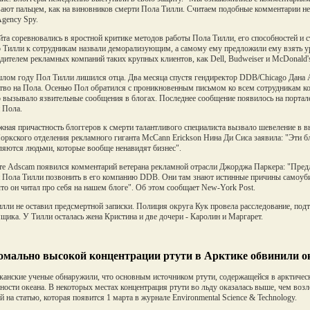
ают пальцем, как на виновников смерти Пола Тилли. Считаем подобные комментарии не
Agency Spy.
йта соревновались в яростной критике методов работы Пола Тилли, его способностей и 
 Тилли к сотрудникам назвали деморализующим, а самому ему предложили ему взять 
дителем рекламных компаний таких крупных клиентов, как Dell, Budweiser и McDonald'
лом году Пол Тилли лишился отца. Два месяца спустя гендиректор DDB/Chicago Дана А
тво на Пола. Осенью Пол обратился с проникновенным письмом ко всем сотрудникам ко
 вызывало язвительные сообщения в блогах. Последнее сообщение появилось на портале 
 Пола.
ная причастность блоггеров к смерти талантливого специалиста вызвало шевеление в
ркского отделения рекламного гиганта McCann Erickson Нина Ди Сиса заявила: "Эти б
ляются людьми, которые вообще ненавидят бизнес".
те Adscam появился комментарий ветерана рекламной отрасли Джорджа Паркера: "Предл
 Пола Тилли позвонить в его компанию DDB. Они там знают истинные причины самоуби
что он читал про себя на нашем блоге". Об этом сообщает New-York Post.
лли не оставил предсмертной записки. Полиция округа Кук провела расследование, под
щика. У Тилли осталась жена Кристина и две дочери - Каролин и Маргарет.
омально высокой концентрации ртути в Арктике обвинили о
анские ученые обнаружили, что основным источником ртути, содержащейся в арктическо
ности океана. В некоторых местах концентрация ртути во льду оказалась выше, чем воз
й на статью, которая появится 1 марта в журнале Environmental Science & Technology.