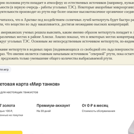
но половина ртути попадает в атмосферу из естественных источников (например, вулкано
ьности (в первую очередь - работы угольных ТЭС). Некоторые анаэробные микрооргани
еятельности производят из ртути еще более опасное высокотоксичное органичное соеди
считалось, что в Арктике под воздействием солнечных лучей метилртуть будет быстро ра
ли, что вещество во льду накапливается, достигая неожиданно высоких концентраций.
 американских ученых решила выяснить, каким именно образом метилртуть попадает в ле
 различных местах в районе Аляски. Анализ показал, что в некоторых местах концентра
круг угольных ТЭС. Основным же непосредственным источником метилртути, по-видимом
ание метилртути в водяных парах (поднимающихся со свободной ото льда поверхности 
 раз. Что именно является главным начальным источником "северной" ртути, пока остае
 предложить только уменьшение общего количества выбрасываемой ртути.