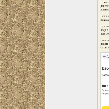
Пример
деятел
жизнед
Ранее 
показа
Группа
льда в
чем во
Содерж
десять
смогли