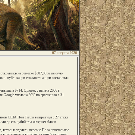
07 августа 2026
и открылись на отметке $507,80 за ценную
товки публикации стоимость акции составляла
евышала $714. Однако, с начала 2008 г.
я Google упала на 30% по сравнению с 31
мщиков США Пол Тилли выпрыгнул с 27 этажа
ели до самоубийства интернет-блоги.
m, которые уделяли персоне Пола пристальное
 в интернете, в которых на наш блог прямо