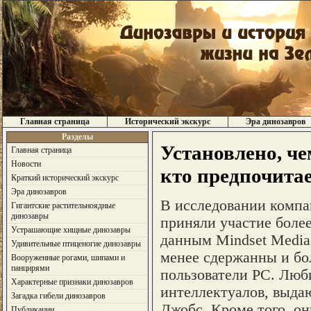
Главная страница
Исторический экскурс
Эра динозавров
Разделы
Установлено, че
Главная страница
Новости
кто предпочита
Краткий исторический экскурс
Эра динозавров
В исследовании компа
Гигантские растительноядные
динозавры
приняли участие более
Устрашающие хищные динозавры
данным Mindset Media
Удивительные птиценогие динозавры
менее сдержанны и бо
Вооруженные рогами, шипами и
панцирями
пользователи PC. Люби
Характерные признаки динозавров
интеллектуалов, выда
Загадка гибели динозавров
Джобс. Кроме того, он
Публикации