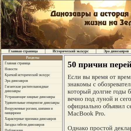
Главная страница
Исторический экскурс
Эра динозавров
Разделы
50 причин пере
Главная страница
Новости
Краткий исторический экскурс
Если вы время от вре
Эра динозавров
знакомы с обозревателе
Гигантские растительноядные
который долгие годы 
динозавры
Устрашающие хищные динозавры
вечно под луной и сег
Удивительные птиценогие динозавры
официально объявил се
Вооруженные рогами, шипами и
MacBook Pro.
панцирями
Характерные признаки динозавров
Загадка гибели динозавров
Однако простой деклар
Публикации