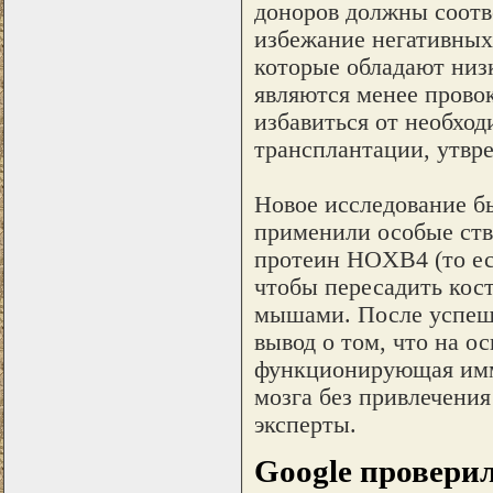
доноров должны соотве
избежание негативных
которые обладают низк
являются менее прово
избавиться от необход
трансплантации, утвр
Новое исследование б
применили особые ств
протеин HOXB4 (то ест
чтобы пересадить кос
мышами. После успешн
вывод о том, что на о
функционирующая имм
мозга без привлечения
эксперты.
Google провери