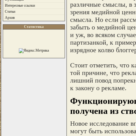
различные смыслы, в з
Интересные ссылки
зрения медийной ценн
Статьи
Архив
смысла. Но если расс
забыть о медийной це
Статистика
и уж, во всяком случа
партизанкой, к пример
изрядное колво блоггер
Стоит отметить, что к
той причине, что рекл
лишний повод попрекн
к закону о рекламе.
Функционирующ
получена из ст
Новое исследование в
могут быть использов