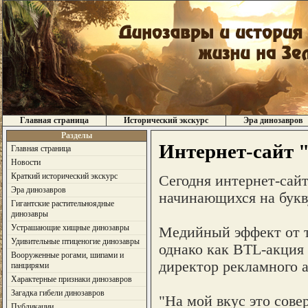
Главная страница
Исторический экскурс
Эра динозавров
Разделы
Интернет-сайт 
Главная страница
Новости
Краткий исторический экскурс
Сегодня интернет-сайт
Эра динозавров
начинающихся на букву
Гигантские растительноядные
динозавры
Устрашающие хищные динозавры
Медийный эффект от та
Удивительные птиценогие динозавры
однако как BTL-акция 
Вооруженные рогами, шипами и
директор рекламного а
панцирями
Характерные признаки динозавров
Загадка гибели динозавров
"На мой вкус это сове
Публикации