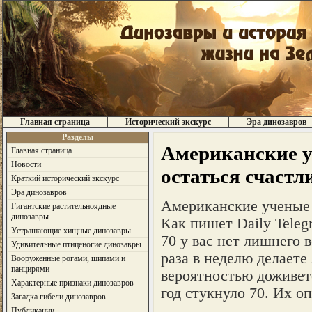
Главная страница
Исторический экскурс
Эра динозавров
Разделы
Американские у
Главная страница
Новости
остаться счаст
Краткий исторический экскурс
Эра динозавров
Американские ученые 
Гигантские растительноядные
динозавры
Как пишет Daily Teleg
Устрашающие хищные динозавры
70 у вас нет лишнего 
Удивительные птиценогие динозавры
раза в неделю делаете 
Вооруженные рогами, шипами и
панцирями
вероятностью доживет
Характерные признаки динозавров
год стукнуло 70. Их о
Загадка гибели динозавров
Публикации