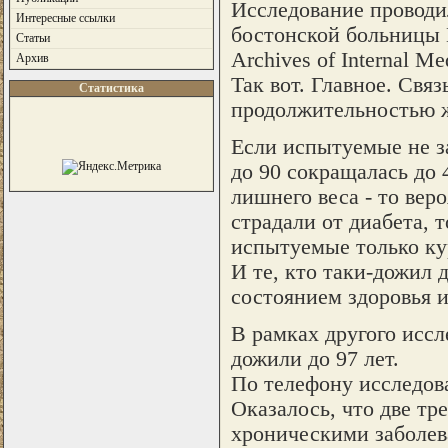
Исследование проводи
Интересные ссылки
бостонской больницы 
Статьи
Archives of Internal Me
Архив
Так вот. Главное. Свя
Статистика
продолжительностью
Если испытуемые не з
до 90 сокращалась до 
лишнего веса - то вер
страдали от диабета, 
испытуемые только кур
И те, кто таки-дожил 
состоянием здоровья и
В рамках другого исс
дожили до 97 лет.
По телефону исследов
Оказалось, что две тр
хроническими заболев