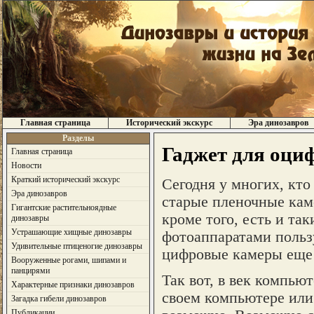
Главная страница
Исторический экскурс
Эра динозавров
Разделы
Гаджет для оци
Главная страница
Новости
Краткий исторический экскурс
Сегодня у многих, кто
Эра динозавров
старые пленочные кам
Гигантские растительноядные
кроме того, есть и та
динозавры
Устрашающие хищные динозавры
фотоаппаратами пользу
Удивительные птиценогие динозавры
цифровые камеры еще 
Вооруженные рогами, шипами и
панцирями
Так вот, в век компью
Характерные признаки динозавров
своем компьютере или 
Загадка гибели динозавров
Публикации