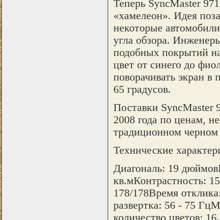
Теперь SyncMaster 97
«хамелеон». Идея поз
некоторые автомобили
угла обзора. Инженер
подобных покрытий на
цвет от синего до фио
поворачивать экран в 
65 градусов.
Поставки SyncMaster 
2008 года по ценам, 
традиционном черном 
Технические характер
Диагональ: 19 дюймовШ
кв.мКонтрастность: 150
178/178Время отклика:
развертка: 56 - 75 Г
количество цветов: 16