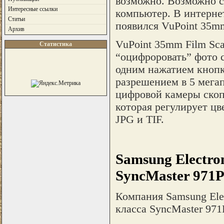
возможно. Возможно с
Интересные ссылки
компьютер. В интернет
Статьи
появился VuPoint 35mm
Архив
VuPoint 35mm Film Sc
Статистика
“оцифроровать” фото с
одним нажатием кнопк
разрешением в 5 мегап
цифровой камеры скоп
которая регулирует цв
JPG и TIF.
Samsung Electro
SyncMaster 971
Компания Samsung Ele
класса SyncMaster 97