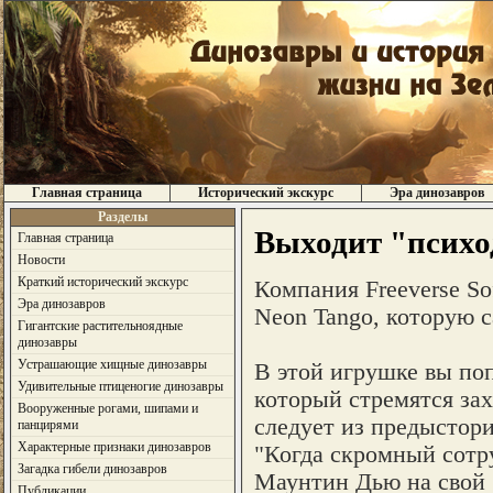
Главная страница
Исторический экскурс
Эра динозавров
Разделы
Выходит "психо
Главная страница
Новости
Краткий исторический экскурс
Компания Freeverse So
Эра динозавров
Neon Tango, которую 
Гигантские растительноядные
динозавры
Устрашающие хищные динозавры
В этой игрушке вы по
Удивительные птиценогие динозавры
который стремятся зах
Вооруженные рогами, шипами и
следует из предыстории
панцирями
Характерные признаки динозавров
"Когда скромный сотр
Загадка гибели динозавров
Маунтин Дью на свой 
Публикации