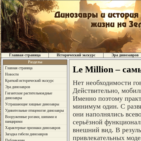
Главная страница
Исторический экскурс
Эра динозавров
Разделы
Le Million – са
Главная страница
Новости
Краткий исторический экскурс
Нет необходимости го
Эра динозавров
Действительно, мобил
Гигантские растительноядные
Именно поэтому практ
динозавры
Устрашающие хищные динозавры
минимум один. С разв
Удивительные птиценогие динозавры
они наполнялись все
Вооруженные рогами, шипами и
серьёзной функциональ
панцирями
Характерные признаки динозавров
внешний вид. В резуль
Загадка гибели динозавров
привлекательных моде
Публикации