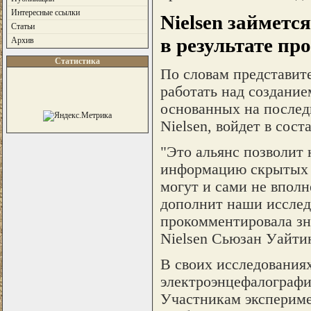
Интересные ссылки
Nielsen займетс
Статьи
в результате п
Архив
Статистика
По словам представит
работать над создани
основанных на послед
Nielsen, войдет в сост
"Это альянс позволит
информацию скрытых м
могут и сами не впол
дополнит наши исследо
прокомментировала зн
Nielsen Сьюзан Уайтин
В своих исследования
электроэнцефалографи
Участникам экспериме