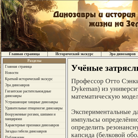
Главная страница
Исторический экскурс
Эра динозавров
Разделы
Учёные затрясл
Главная страница
Новости
Краткий исторический экскурс
Профессор Отто Сэнки 
Эра динозавров
Dykeman) из университ
Гигантские растительноядные
математическую модел
динозавры
Устрашающие хищные динозавры
Удивительные птиценогие динозавры
Экспериментальные да
Вооруженные рогами, шипами и
импульсы определённо
панцирями
Характерные признаки динозавров
определить резонансн
Загадка гибели динозавров
капсида (белковой обо
Публикации