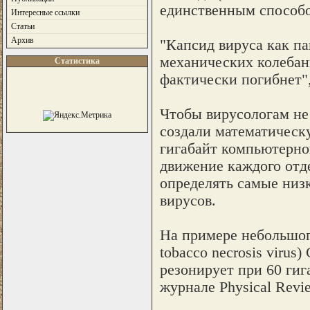
единственным способо
Интересные ссылки
Статьи
Архив
"Капсид вируса как п
механических колебани
Статистика
фактически погибнет"
Чтобы вирусологам не
создали математическ
гигабайт компьютерно
движение каждого отде
определять самые низ
вирусов.
На примере небольшого 
tobacco necrosis virus
резонирует при 60 гиг
журнале Physical Revie