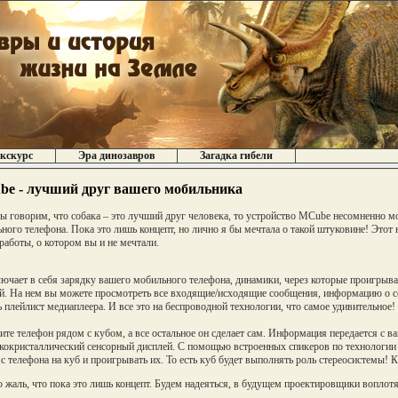
кскурс
Эра динозавров
Загадка гибели
e - лучший друг вашего мобильника
ы говорим, что собака – это лучший друг человека, то устройство MCube несомненно 
ного телефона. Пока это лишь концепт, но лично я бы мечтала о такой штуковине! Этот
работы, о котором вы и не мечтали.
ючает в себя зарядку вашего мобильного телефона, динамики, через которые проигрыва
й. На нем вы можете просмотреть все входящие/исходящие сообщения, информацию о 
ь плейлист медиаплеера. И все это на беспроводной технологии, что самое удивительное! 
те телефон рядом с кубом, а все остальное он сделает сам. Информация передается с в
кокристаллический сенсорный дисплей. С помощью встроенных спикеров по технологии 
с телефона на куб и проигрывать их. То есть куб будет выполнять роль стереосистемы! К
 жаль, что пока это лишь концепт. Будем надеяться, в будущем проектировщики воплотят