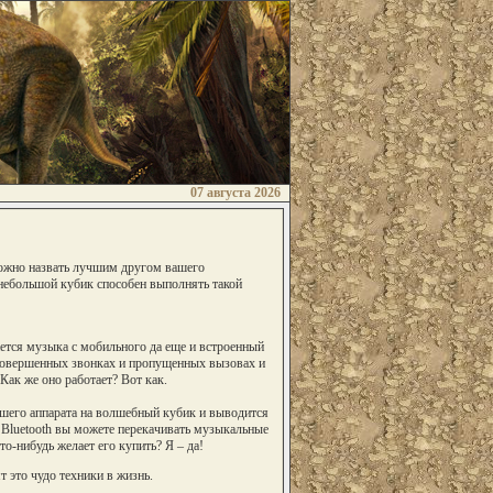
07 августа 2026
можно назвать лучшим другом вашего
 небольшой кубик способен выполнять такой
ется музыка с мобильного да еще и встроенный
совершенных звонках и пропущенных вызовах и
Как же оно работает? Вот как.
ашего аппарата на волшебный кубик и выводится
Bluetooth вы можете перекачивать музыкальные
то-нибудь желает его купить? Я – да!
 это чудо техники в жизнь.