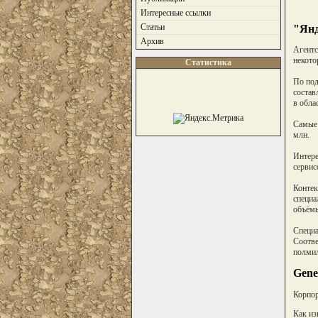
Интересные ссылки
Статьи
"Янд
Архив
Агентс
некото
Статистика
По под
состав
в обла
Самые 
млн.
Интере
сервис
Контек
специа
объёмы
Специа
Соотве
полмил
Gene
Корпор
Как из