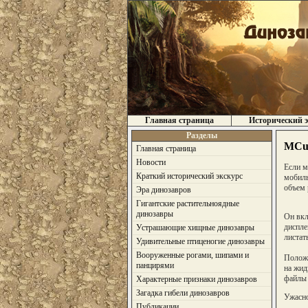
Главная страница
Исторический э
Разделы
MCub
Главная страница
Новости
Если м
Краткий исторический экскурс
мобиль
объем 
Эра динозавров
Гигантские растительноядные
динозавры
Он вкл
диспле
Устрашающие хищные динозавры
листат
Удивительные птиценогие динозавры
Вооруженные рогами, шипами и
Положи
панцирями
на жид
файлы 
Характерные признаки динозавров
Загадка гибели динозавров
Ужасно
Публикации