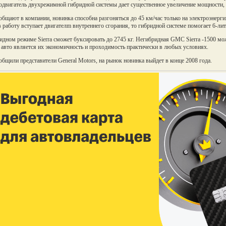
одвигатель двухрежимной гибридной системы дает существенное увеличение мощности,
общают в компании, новинка способна разгоняться до 45 км/час только на электроэнергии
в работу вступает двигателm внутреннего сгорания, то гибридной системе помогает 6-ли
идном режиме Sierra сможет буксировать до 2745 кг. Негибридная GMC Sierra -1500 мо
 авто является их экономичность и проходимость практически в любых условиях.
общили представители General Motors, на рынок новинка выйдет в конце 2008 года.