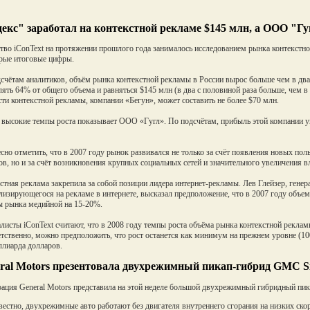
екс" заработал на контекстной рекламе $145 млн, а ООО "Гу
тво iConText на протяжении прошлого года занималось исследованием рынка контекстно
рые итоговые цифры.
счётам аналитиков, объём рынка контекстной рекламы в России вырос больше чем в два
лять 64% от общего объема и равняться $145 млн (в два с половиной раза больше, чем в
сти контекстной рекламы, компании «Бегун», может составить не более $70 млн.
высокие темпы роста показывает ООО «Гугл». По подсчётам, прибыль этой компании ув
сно отметить, что в 2007 году рынок развивался не только за счёт появления новых по
ов, но и за счёт возникновения крупных социальных сетей и значительного увеличения 
стная реклама закрепила за собой позиции лидера интернет-рекламы. Лев Глейзер, генера
лизирующегося на рекламе в интернете, высказал предположение, что в 2007 году объ
 рынка медийной на 15-20%.
листы iConText считают, что в 2008 году темпы роста объёма рынка контекстной рекла
тственно, можно предположить, что рост останется как минимум на прежнем уровне (10
лиарда долларов.
ral Motors презентовала двухрежимный пикап-гибрид GMC Si
ация General Motors представила на этой неделе большой двухрежимный гибридный пик
вестно, двухрежимные авто работают без двигателя внутреннего сгорания на низких скор