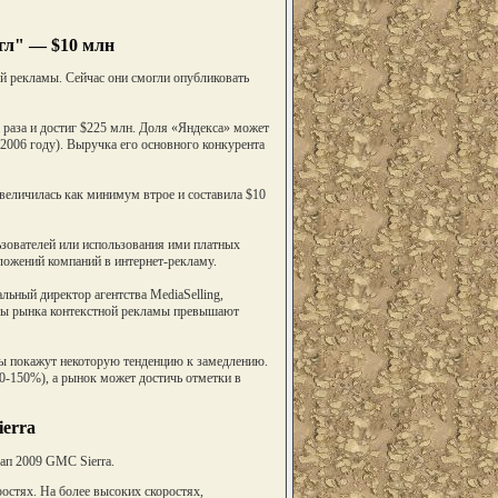
гл" — $10 млн
й рекламы. Сейчас они смогли опубликовать
 раза и достиг $225 млн. Доля «Яндекса» может
 2006 году). Выручка его основного конкурента
еличилась как минимум втрое и составила $10
льзователей или использования ими платных
вложений компаний в интернет-рекламу.
льный директор агентства MediaSelling,
емы рынка контекстной рекламы превышают
мы покажут некоторую тенденцию к замедлению.
0-150%), а рынок может достичь отметки в
erra
ап 2009 GMC Sierra.
остях. На более высоких скоростях,