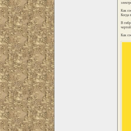
электр
Как со
Когда 
В гибр
чертой
Как со