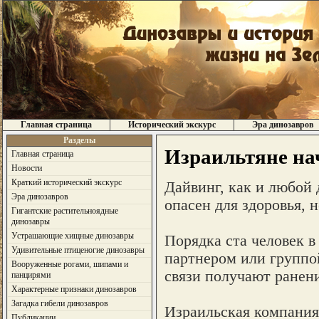
Главная страница
Исторический экскурс
Эра динозавров
Разделы
Израильтяне на
Главная страница
Новости
Краткий исторический экскурс
Дайвинг, как и любой 
Эра динозавров
опасен для здоровья, н
Гигантские растительноядные
динозавры
Устрашающие хищные динозавры
Порядка ста человек в 
Удивительные птиценогие динозавры
партнером или группой
Вооруженные рогами, шипами и
связи получают ранен
панцирями
Характерные признаки динозавров
Загадка гибели динозавров
Израильская компания 
Публикации