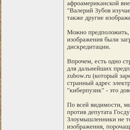
афроамериканской вне
"Валерий Зубов изуча
также другие изображе
Можно предположить, 
изображения были заг
дискредитации.
Впрочем, есть одно с
для дальнейших предп
zubow.ru (который зар
странный адрес электр
"киберпузик" - это до
По всей видимости, м
против депутата Госд
Злоумышленники не то
изображения, порочащи