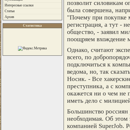
позволит силовикам оп
Интересные ссылки
была совершена, напри
Статьи
"Почему при покупке 
Архив
регистрация, а тут - 
Статистика
общество, - заявил м
поощряем вхождение м
Однако, считают экспе
всего, по добропоряд
подключиться к компь
ведома, но, так сказат
Носик. - Все хакерски
преступника, а с комп
окажется ни о чем не
иметь дело с милицией
Большинство россиян 
необходимая. Об этом 
компанией SuperJob. Р