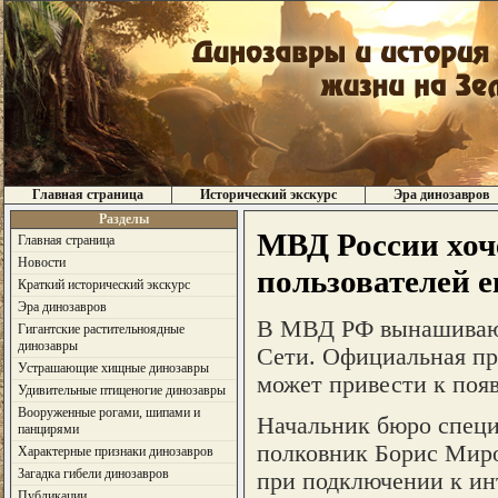
Главная страница
Исторический экскурс
Эра динозавров
Разделы
МВД России хоч
Главная страница
Новости
пользователей е
Краткий исторический экскурс
Эра динозавров
В МВД РФ вынашивают 
Гигантские растительноядные
динозавры
Сети. Официальная при
Устрашающие хищные динозавры
может привести к поя
Удивительные птиценогие динозавры
Вооруженные рогами, шипами и
Начальник бюро спец
панцирями
полковник Борис Миро
Характерные признаки динозавров
Загадка гибели динозавров
при подключении к ин
Публикации