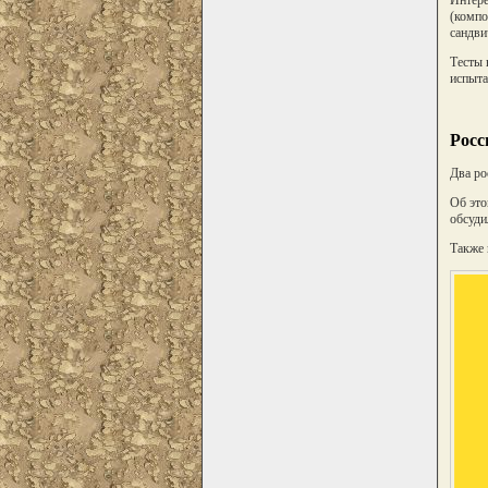
Интере
(компо
сандви
Тесты 
испыта
Росс
Два ро
Об это
обсуди
Также 