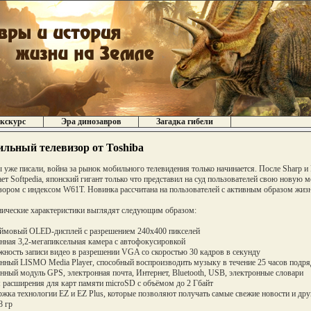
кскурс
Эра динозавров
Загадка гибели
льный телевизор от Toshiba
 уже писали, война за рынок мобильного телевидения только начинается. После Sharp и P
ет Softpedia, японский гигант только что представил на суд пользователей свою новую
зором с индексом W61T. Новинка рассчитана на пользователей с активным образом жиз
нические характеристики выглядят следующим образом:
ймовый OLED-дисплей с разрешением 240x400 пикселей
нная 3,2-мегапиксельная камера с автофокусировкой
ность записи видео в разрешении VGA со скоростью 30 кадров в секунду
нный LISMO Media Player, способный воспроизводить музыку в течение 25 часов подря
нный модуль GPS, электронная почта, Интернет, Bluetooth, USB, электронные словари
 расширения для карт памяти microSD с объёмом до 2 Гбайт
жка технологии EZ и EZ Plus, которые позволяют получать самые свежие новости и дру
8 гр