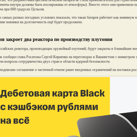
сно, что разработчики цветной печатной батареи не стали применять клей для герметич
ненты внутри должны быть изолированы от атмосферы). Вместо этого они применили по
ча при 600 градусах Цельсия.
в самых разных погодных условиях показали, что такая батарея работает как минимум в
ние новинки на долговечность ещё будет продолжено.
ия закроет два реактора по производству плутония
ссийских реактора, производящих оружейный плутоний, будут закрыты в ближайшие мес
м сообщил глава Росатома Сергей Кириенко на переговорах в Вашингтоне с министро
ли вопросы сотрудничества двух стран в области ядерной безопасности.
подписано соглашение о частичной отмене ранее введенных ограничений на поставки р