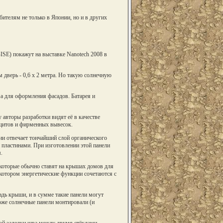
ителям не только в Японии, но и в других
ISE) покажут на выставке Nanotech 2008 в
 дверь - 0,6 х 2 метра. Но такую солнечную
 а для оформления фасадов. Батарея и
 авторы разработки видят её в качестве
х щитов и фирменных вывесок.
ии отвечает тончайший слой органического
пластинами. При изготовлении этой панели
.
 которые обычно ставят на крышах домов для
котором энергетические функции сочетаются с
дь крыши, и в сумме такие панели могут
тоже солнечные панели монтировали (и