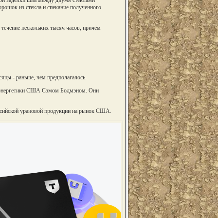
ной заделки шва между двумя стёклами
рошок из стекла и спекание полученного
 течение нескольких тысяч часов, причём
яцы - раньше, чем предполагалось.
м энергетики США Сэмом Бодмэном. Они
оссийской урановой продукции на рынок США.