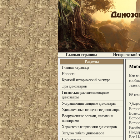
Главная страница
Исторический э
Разделы
Моби
Главная страница
Новости
Как мы
Краткий исторический экскурс
сообща
телеви
Эра динозавров
Гигантские растительноядные
Её тех
динозавры
Устрашающие хищные динозавры
2,8-дю
Встрое
Удивительные птиценогие динозавры
Возмож
Вооруженные рогами, шипами и
Встрое
панцирями
Встрое
Характерные признаки динозавров
Разъём
Поддер
Загадка гибели динозавров
Вес 11
Публикации