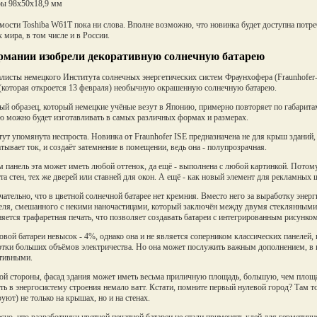
ы 98x50x18,9 мм
мости Toshiba W61T пока ни слова. Вполне возможно, что новинка будет доступна потреб
х мира, в том числе и в России.
рмании изобрели декоративную солнечную батарею
листы немецкого Института солнечных энергетических систем Фраунхофера (Fraunhofer-
(которая откроется 13 февраля) необычную окрашенную солнечную батарею.
й образец, который немецкие учёные везут в Японию, примерно повторяет по габаритам
ю можно будет изготавливать в самых различных формах и размерах.
тут упомянута неспроста. Новинка от Fraunhofer ISE предназначена не для крыш зданий,
тывает ток, и создаёт затемнение в помещении, ведь она - полупрозрачная.
 панель эта может иметь любой оттенок, да ещё - выполнена с любой картинкой. Потому
та стен, тех же дверей или ставней для окон. А ещё - как новый элемент для рекламны
ательно, что в цветной солнечной батарее нет кремния. Вместо него за выработку энерг
еля, смешанного с некими наночастицами, который заключён между двумя стеклянными 
яется трафаретная печать, что позволяет создавать батареи с интегрированным рисунком
вой батареи невысок - 4%, однако она и не является соперником классических панелей,
тки больших объёмов электричества. Но она может послужить важным дополнением, в 
тивными.
ой стороны, фасад здания может иметь весьма приличную площадь, большую, чем площа
ть в энергосистему строения немало ватт. Кстати, помните первый нулевой город? Там 
уют) не только на крышах, но и на стенах.