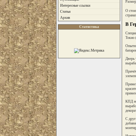
Размер
Интересные ссылки
О стои
Статьи
страна
Архив
В Ге
Статистика
Специа
Токио 
Опытны
батаре
Дверь 
выраба
Причём
элемен
Примеч
красит
примен
КПД но
вырабо
декора
С друг
добави
монтир