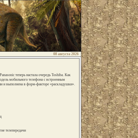
08 августа 2026
anasonic теперь настала очередь Toshiba. Как
 модель мобильного телефона с встроенным
ни и выполнена в форм-факторе «раскладушки».
д
гие телепередачи