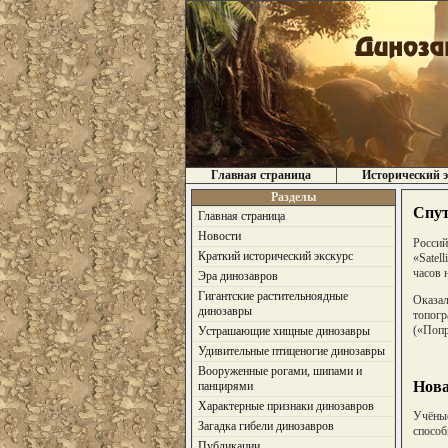
Главная страница
Исторический э
Разделы
Спут
Главная страница
Новости
Россий
Краткий исторический экскурс
«Satel
часов 
Эра динозавров
Гигантские растительноядные
Оказал
динозавры
топогр
(«Попр
Устрашающие хищные динозавры
Удивительные птиценогие динозавры
Вооруженные рогами, шипами и
Нова
панцирями
Характерные признаки динозавров
Учёные
Загадка гибели динозавров
способ
Публикации