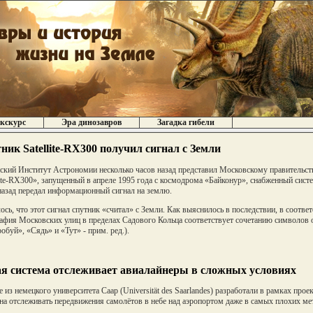
кскурс
Эра динозавров
Загадка гибели
ник Satellite-RX300 получил сигнал с Земли
ский Институт Астрономии несколько часов назад представил Московскому правительств
lite-RX300», запущенный в апреле 1995 года с космодрома «Байконур», снабженный сист
назад передал информационный сигнал на землю.
ось, что этот сигнал спутник «считал» с Земли. Как выяснилось в последствии, в соответс
афия Московских улиц в пределах Садового Кольца соответствует сочетанию символов 
обуй», «Сядь» и «Тут» - прим. ред.).
я система отслеживает авиалайнеры в сложных условиях
 из немецкого университета Саар (Universität des Saarlandes) разработали в рамках прое
на отслеживать передвижения самолётов в небе над аэропортом даже в самых плохих ме