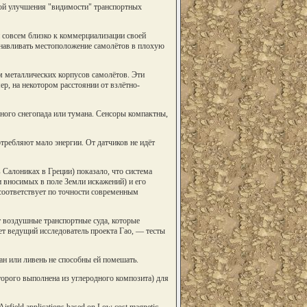
мой улучшения "видимости" транспортных
и совсем близко к коммерциализации своей
анавливать местоположение самолётов в плохую
м металлических корпусов самолётов. Эти
р, на некотором расстоянии от взлётно-
ьного снегопада или тумана. Сенсоры компактны,
отребляют мало энергии. От датчиков не идёт
 Салониках в Греции) показало, что система
 вносимых в поле Земли искажений) и его
 соответствует по точности современным
т воздушные транспортные суда, которые
т ведущий исследователь проекта Гао, — тесты
ан или ливень не способны ей помешать.
торого выполнена из углеродного композита) для