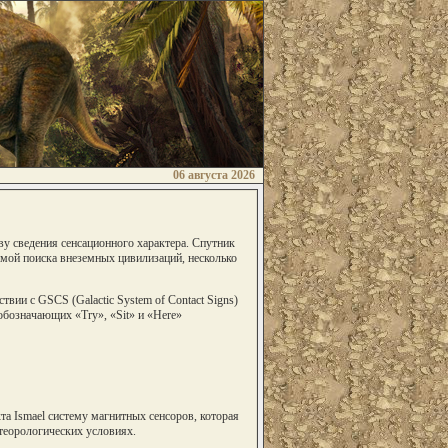
06 августа 2026
у сведения сенсационного характера. Спутник
емой поиска внеземных цивилизаций, несколько
твии с GSCS (Galactic System of Contact Signs)
обозначающих «Try», «Sit» и «Here»
кта Ismael систему магнитных сенсоров, которая
теорологических условиях.