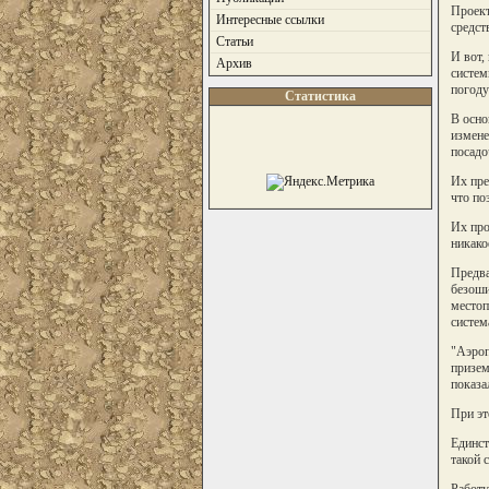
Проект
Интересные ссылки
средст
Статьи
И вот,
Архив
систем
погоду
Статистика
В осно
измене
посадо
Их пре
что по
Их про
никако
Предва
безоши
местоп
систем
"Аэроп
призем
показа
При эт
Единст
такой 