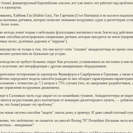
 Ismael, финансируемый Европейским союзом, вот уже много лет работает над пробле
в в аэропортах.
 наконец, Хайбинь Гао (Haibin Gao), Уве Гартманн (Uwe Hartmann) и их коллеги подошл
ы наземных датчиков, которые позволят экипажам воздушных судов и диспетчерам уст
 более точно.
ве метода лежит теория о небольших флуктуациях магнитного поля Земли под действие
ния способны регистрировать специальные датчики, которые находятся на земле (наприме
чных полос, рулёжных дорожек и "перрона").
имущество не только в том, что они могут стать "глазами" авиадиспетчера во время сил
зволяет разместить их буквально где угодно.
изводство не требует больших затрат. Как результат, устанавливать их несложно и они п
е излучение, нет интерференции с другим авиационным оборудованием.
рительное тестирование (в аэропортах Франкфурта и Саарбрюкена в Германии, а также в
бочно определяют модель самолёта (каждая из них обладает характерными параметрами
оложение с точностью до 7,5 метров в 75% случаев (что, по заверениям разработчиков,
ам управления воздушным движением).
орт в Салониках часть года закрыт из-за сильнейших туманов. Авиадиспетчеры не видя
ляются на расстоянии двух километров от командно-диспетчерского пункта, — добавляе
ли, что Ismael решает эту проблему".
ом новая система способна "видеть" сквозь дома, к примеру. И даже самый плотный тум
венно, что любопытно: не окажется ли самолёт Boeing 787 Dreamliner (большая часть ко
системы – невидимым?