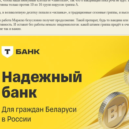
к, чтобы наши иммунные клетки её «заметили», так что о вакцинации пока речь не идёт. 
ивны только против 10 из 16 групп вирусов гриппа А.
, в великолепную десятку попали и «испанка», и традиционные сезонные гриппы, и выс
о работа Мараско безусловно получит продолжение. Такой препарат, будь то вакцина ил
ивность. И оставит без работы немало эпидемиологов: какой штамм гриппа придёт в оче
не так и важно.