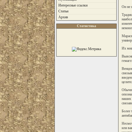
Интересные ссылки
Он не 
Статьи
Традиц
Архив
наибол
изменч
Статистика
немног
Мараск
универ
Их миш
Выясни
гемагг
Венцом
связыв
введен
целите
Обычно
опозна
наших 
связав
Более 
антиба
Несмот
или ва