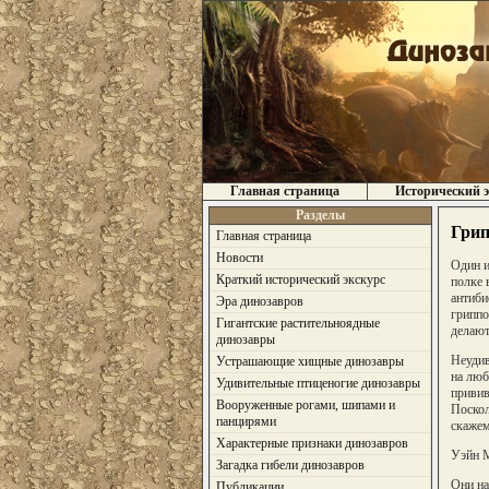
Главная страница
Исторический э
Разделы
Грип
Главная страница
Новости
Один и
Краткий исторический экскурс
полке 
антиби
Эра динозавров
гриппо
Гигантские растительноядные
делают
динозавры
Неудив
Устрашающие хищные динозавры
на люб
Удивительные птиценогие динозавры
привив
Вооруженные рогами, шипами и
Поскол
панцирями
скажем
Характерные признаки динозавров
Уэйн М
Загадка гибели динозавров
Они на
Публикации