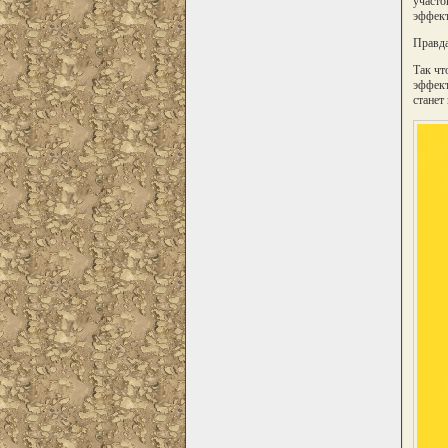
участо
эффект
Правда
Так чт
эффект
станет 