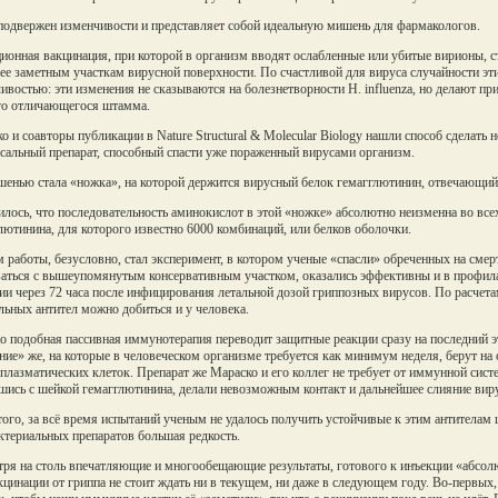
подвержен изменчивости и представляет собой идеальную мишень для фармакологов.
ионная вакцинация, при которой в организм вводят ослабленные или убитые вирионы, с
ее заметным участкам вирусной поверхности. По счастливой для вируса случайности эт
ивостью: эти изменения не сказываются на болезнетворности H. influenza, но делают п
о отличающегося штамма.
о и соавторы публикации в Nature Structural & Molecular Biology нашли способ сделать 
сальный препарат, способный спасти уже пораженный вирусами организм.
енью стала «ножка», на которой держится вирусный белок гемагглютинин, отвечающий з
лось, что последовательность аминокислот в этой «ножке» абсолютно неизменна во всех
лютинина, для которого известно 6000 комбинаций, или белков оболочки.
 работы, безусловно, стал эксперимент, в котором ученые «спасли» обреченных на смер
аться с вышеупомянутым консервативным участком, оказались эффективны и в профилак
ии через 72 часа после инфицирования летальной дозой гриппозных вирусов. По расчет
льных антител можно добиться и у человека.
 подобная пассивная иммунотерапия переводит защитные реакции сразу на последний э
ние» же, на которые в человеческом организме требуется как минимум неделя, берут на
плазматических клеток. Препарат же Мараско и его коллег не требует от иммунной сист
шись с шейкой гемагглютинина, делали невозможным контакт и дальнейшее слияние вирус
того, за всё время испытаний ученым не удалось получить устойчивые к этим антителам
ктериальных препаратов большая редкость.
ря на столь впечатляющие и многообещающие результаты, готового к инъекции «абсолю
кцинации от гриппа не стоит ждать ни в текущем, ни даже в следующем году. Во-первых, 