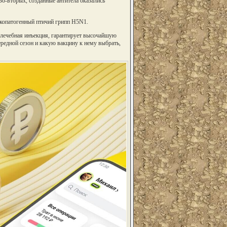
Во-вторых, созданные антитела оказались
окопатогенный птичий грипп H5N1.
и лечебная инъекция, гарантирует высочайшую
редной сезон и какую вакцину к нему выбрать,