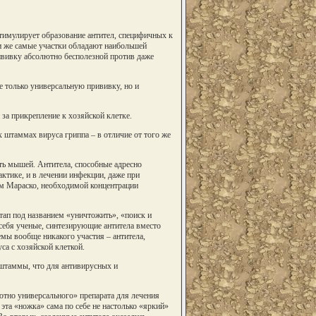
тимулирует образование антител, специфичных к
и же самые участки обладают наибольшей
рививку абсолютно бесполезной против даже
не только универсальную прививку, но и
а прикрепление к хозяйской клетке.
 штаммах вируса гриппа – в отличие от того же
ть мышей. Антитела, способные адресно
тике, и в лечении инфекции, даже при
ам Мараско, необходимой концентрации
тап под названием «уничтожить», «поиск и
 себя ученые, синтезирующие антитела вместо
емы вообще никакого участия – антитела,
а с хозяйской клеткой.
 штаммы, что для антивирусных и
тно универсального» препарата для лечения
эта «ножка» сама по себе не настолько «яркий»