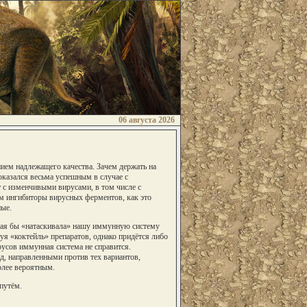
06 августа 2026
ием надлежащего качества. Зачем держать на
 оказался весьма успешным в случае с
 с изменчивыми вирусами, в том числе с
ам ингибиторы вирусных ферментов, как это
ные.
орая бы «натаскивала» нашу иммунную систему
я «коктейль» препаратов, однако придётся либо
русов иммунная система не справится.
, направленными против тех вариантов,
олее вероятным.
путём.