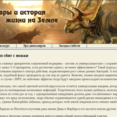
кскурс
Эра динозавров
Загадка гибели
п сбит с ножки
з главных приоритетов современной медицины – погоня за универсальностью с сохранен
в запасе 5–6 препаратов, если достаточно одного, не менее эффективного? Такой подход
отиками широкого спектра действия, подавляющими рост самых разных бактерий. А вот
м, подобный фокус провернуть до сих пор не удается. Конечно, можно вводить пациент
 в случае с ВИЧ, но побочные эффекты тогда будут заведомо превосходить положитель
ительно, что самой заветной мечтой вирусологов остаётся универсальная вакцина, кот
ую из потенциально возможных инфекций. Теоретически этого можно добиться, использу
аться по сотне раз за год: с одновременным нападением десятка даже «ослабленных» ви
ьку это вряд ли возможно, люди обычно ограничиваются одной-двумя инъекциями в год
, гриппа Haemophilus influenza, приход которых этой зимой эпидемиологи считают наиб
араско из Института изучения рака имени Даны и Фарбера и его коллеги пошли другим 
шли в оболочке разных штаммов вируса гриппа общий сверхстабильный участок.