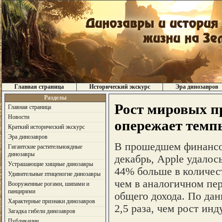
Главная страница
Исторический экскурс
Эра динозавров
Разделы
Рост мировых п
Главная страница
Новости
опережает темп
Краткий исторический экскурс
Эра динозавров
В прошедшем финансов
Гигантские растительноядные
динозавры
декабрь, Apple удалос
Устрашающие хищные динозавры
44% больше в количес
Удивительные птиценогие динозавры
чем в аналогичном пер
Вооруженные рогами, шипами и
панцирями
общего дохода. По дан
Характерные признаки динозавров
2,5 раза, чем рост инд
Загадка гибели динозавров
Публикации