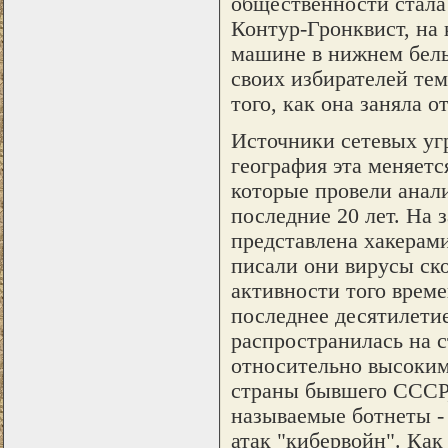
общественности стала
Контур-Гронквист, на
машине в нижнем бель
своих избирателей тем
того, как она заняла о
Источники сетевых уг
география эта меняетс
которые провели анал
последние 20 лет. На 
представлена хакерам
писали они вирусы ско
активности того врем
последнее десятилети
распространилась на 
относительно высоким
страны бывшего СССР, 
называемые ботнеты -
атак "кибервойн". Как