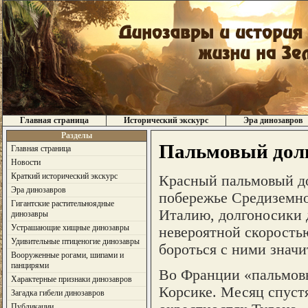
Главная страница
Исторический экскурс
Эра динозавров
Разделы
Пальмовый долг
Главная страница
Новости
Краткий исторический экскурс
Красный пальмовый до
Эра динозавров
побережье Средиземног
Гигантские растительноядные
Италию, долгоносики д
динозавры
Устрашающие хищные динозавры
невероятной скорость
Удивительные птиценогие динозавры
бороться с ними значи
Вооруженные рогами, шипами и
панцирями
Во Франции «пальмовы
Характерные признаки динозавров
Корсике. Месяц спустя
Загадка гибели динозавров
Публикации