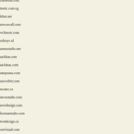
catmedia.com
netic.com.sg
eber.net
nowawall.com
schinois.com
stboys.nl
menstudio.net
achbar.com
achinas.com
atepuana.com
axweber.com
ecano.ca
rcostudio.com
ovedesign.com
ormastudio.com
votdesign.ca
stvisual.com