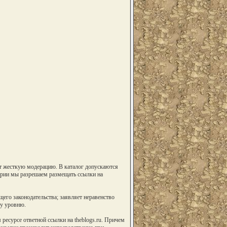
т жесткую модерацию. В каталог допускаются
гории мы разрешаем размещать ссылки на
его законодательства; заявляет неравенство
му уровню.
есурсе ответной ссылки на theblogs.ru. Причем