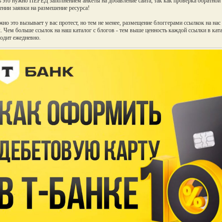
ь это нужно ПЕРЕД заполнением анкеты на добавление сайта, так как проверка обратной
ении заявки на размешение ресурса!
но это вызывает у вас протест, но тем не менее, размещение блоггерами ссылкок на на
. Чем больше ссылок на наш каталог с блогов - тем выше ценность каждой ссылки в ка
одит ежедневно.