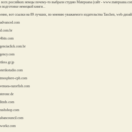
з всех российких немцы почему-то выбрали студию Matepuana (сайт - www.matepuana.com)
и подготовке немецкой книги...
енно, вот ссылки на 89 лучших, по мнению уважаемого издательства Taschen, web-дизай
advanced.com
d.com.br
bits.com
enciaclick.com.br
gency.com
less.gr.jp
terikstudio.com
mosphere-cph.com
enuea-razorfish.com
terone.de
itzds.com
ashshop.com
bancouncil.com
workz.com