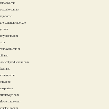
eloaded.com
cstudio.com.tw
ojector.se
re-communication.be
ga.com
otylicious.com
v.de
ntidoweb.com.ar
ill.net
onewallproductions.com
ktak.net
cquigny.com
nic.co.uk
nsporter.at
riousways.com
locitystudio.com
rtualnet.com.br