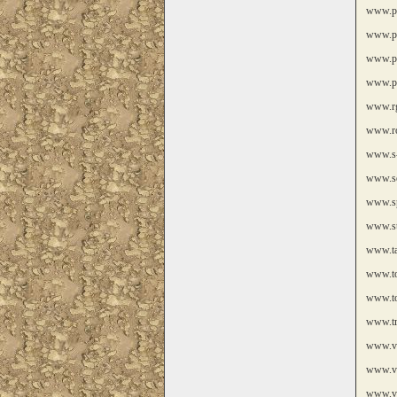
www.pr
www.pq
www.pr
www.pu
www.r
www.ro
www.s-
www.se
www.sp
www.st
www.ta
www.to
www.to
www.tra
www.va
www.ve
www.vi