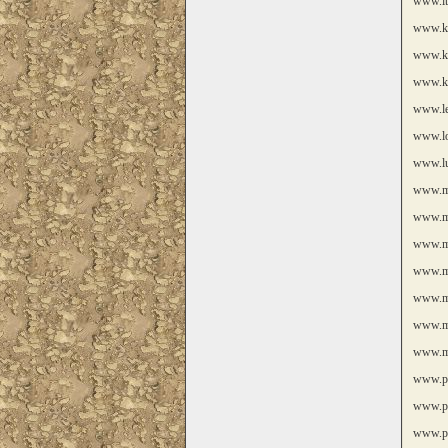
www.it
www.ki
www.kl
www.k
www.le
www.lo
www.lu
www.m
www.m
www.m
www.m
www.m
www.mi
www.m
www.ph
www.pi
www.po