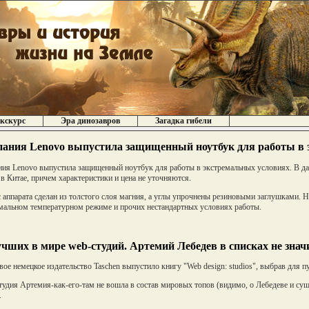
кскурс
Эра динозавров
Загадка гибели
ания Lenovo выпустила защищенный ноутбук для работы в 
ия Lenovo выпустила защищенный ноутбук для работы в экстремальных условиях. В д
 в Китае, причем характеристики и цена не уточняются.
 аппарата сделан из толстого слоя магния, а углы упрочнены резиновыми заглушками. 
мальном температурном режиме и прочих нестандартных условиях работы.
учших в мире web-студий. Артемий Лебедев в списках не знач
вое немецкое издательство Taschen выпустило книгу "Web design: studios", выбрав для п
тудия Артемия-как-его-там не вошла в состав мировых топов (видимо, о Лебедеве и сущ
.