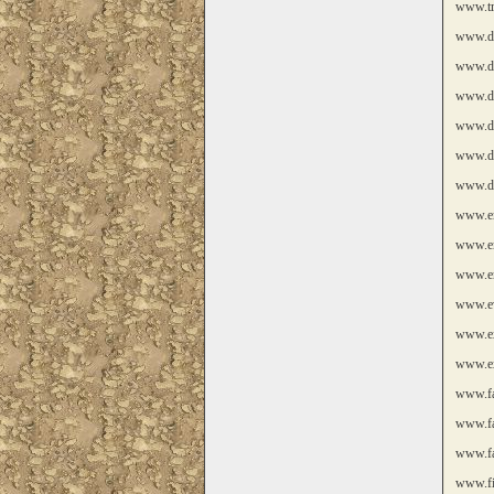
www.tr
www.d
www.di
www.do
www.d
www.dr
www.dr
www.em
www.em
www.en
www.ev
www.ex
www.ex
www.fa
www.fa
www.fa
www.fi