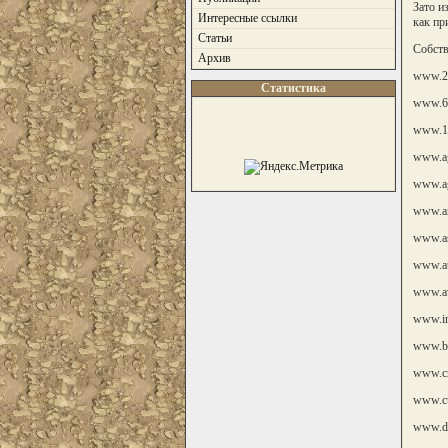
Зато и
Интересные ссылки
как пр
Статьи
Собств
Архив
www.2
Статистика
www.6
www.14
www.ag
www.a
www.art
www.as
www.at
www.av
www.in
www.bl
www.cr
www.cu
www.d