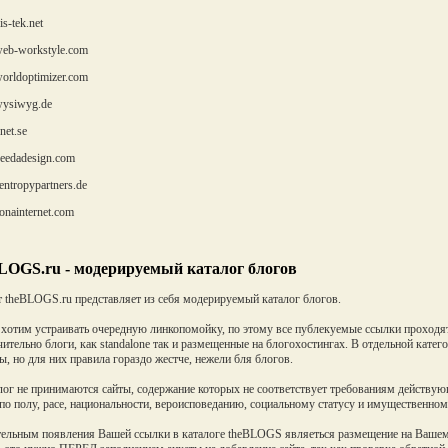
s-tek.net
b-workstyle.com
rldoptimizer.com
ysiwyg.de
et.se
edadesign.com
ntropypartners.de
nainternet.com
LOGS.ru - модерируемый каталог блогов
 theBLOGS.ru представляет из себя модерируемый каталог блогов.
хотим устраивать очередную линкопомойку, по этому все публекуемые ссылки проходя
ительно блоги, как standalone так и размещенные на блогохостингах. В отдельной кате
, но для них правила гораздо жестче, нежели бля блогов.
лог не принимаются сайты, содержание которых не соответствует требованиям действующ
по полу, расе, национальности, вероисповеданию, социальному статусу и имущественно
ельным появления Вашей ссылки в каталоге theBLOGS являеться размещение на Вашем р