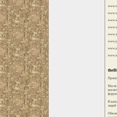
www.vi
www.we
www.wo
www.w
www.xn
www.ye
www.ze
www.zo
theB
Проект
Мы не 
исключ
форумы
В ката
людей 
Обязат