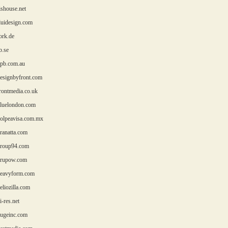
shouse.net
uidesign.com
rk.de
.se
pb.com.au
signbyfront.com
ontmedia.co.uk
uelondon.com
lpeavisa.com.mx
anatta.com
roup94.com
rupow.com
eavyform.com
liozilla.com
-res.net
ugeinc.com