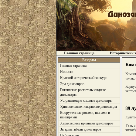
Главная страница
Исторический э
Разделы
Комп
Главная страница
Новости
Компан
Краткий исторический экскурс
только
Эра динозавров
Корпус
Гигантские растительноядные
экстре
динозавры
Устрашающие хищные динозавры
Удивительные птиценогие динозавры
89 л
Вооруженные рогами, шипами и
панцирями
Культо
Характерные признаки динозавров
Увы, с
Загадка гибели динозавров
знают)
Публикации