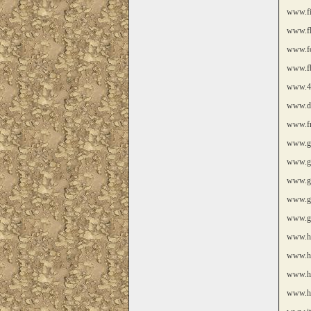
www.fi
www.fl
www.fo
www.fb
www.4
www.de
www.fr
www.gl
www.go
www.gr
www.g
www.g
www.h
www.he
www.hi
www.h