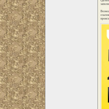
сделат
заполн
Возмож
ссылок
происх