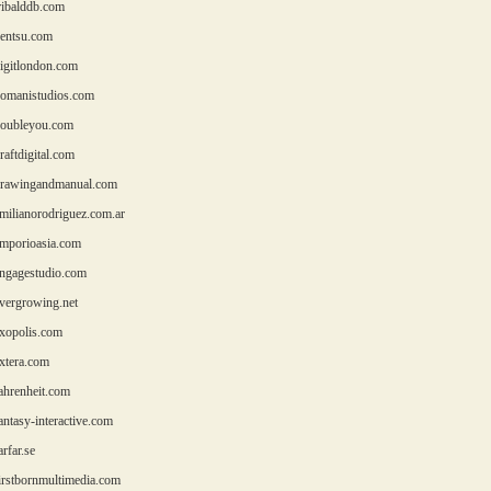
ibalddb.com
entsu.com
gitlondon.com
manistudios.com
oubleyou.com
aftdigital.com
awingandmanual.com
ilianorodriguez.com.ar
porioasia.com
gagestudio.com
ergrowing.net
opolis.com
tera.com
hrenheit.com
ntasy-interactive.com
rfar.se
rstbornmultimedia.com