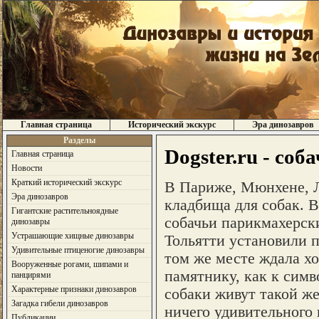
Главная страница
Исторический экскурс
Эра динозавров
Разделы
Dogster.ru - соб
Главная страница
Новости
Краткий исторический экскурс
В Париже, Мюнхене, Л
Эра динозавров
кладбища для собак. В
Гигантские растительноядные
собачьи парикмахерск
динозавры
Устрашающие хищные динозавры
Тольятти установили п
Удивительные птиценогие динозавры
том же месте ждала хо
Вооруженные рогами, шипами и
памятнику, как к сим
панцирями
Характерные признаки динозавров
собаки живут такой же
Загадка гибели динозавров
ничего удивительного н
Публикации