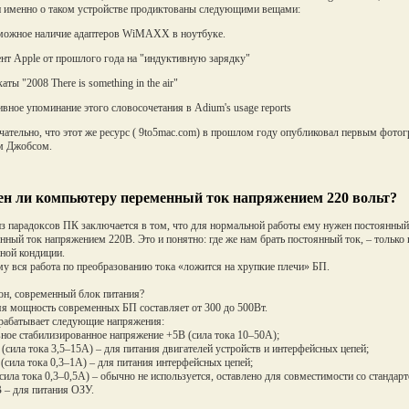
именно о таком устройстве продиктованы следующими вещами:
можное наличие адаптеров WiMAXX в ноутбуке.
ент Apple от прошлого года на "индуктивную зарядку"
аты "2008 There is something in the air"
ивное упоминание этого словосочетания в Adium's usage reports
ательно, что этот же ресурс ( 9to5mac.com) в прошлом году опубликовал первым фотог
м Джобсом.
н ли компьютеру переменный ток напряжением 220 вольт?
з парадоксов ПК заключается в том, что для нормальной работы ему нужен постоянный т
нный ток напряжением 220В. Это и понятно: где же нам брать постоянный ток, – только 
ной кондиции.
у вся работа по преобразованию тока «ложится на хрупкие плечи» БП.
он, современный блок питания?
я мощность современных БП составляет от 300 до 500Вт.
абатывает следующие напряжения:
вное стабилизированное напряжение +5В (сила тока 10–50А);
 (сила тока 3,5–15А) – для питания двигателей устройств и интерфейсных цепей;
 (сила тока 0,3–1А) – для питания интерфейсных цепей;
(сила тока 0,3–0,5А) – обычно не используется, оставлено для совместимости со стандар
В – для питания ОЗУ.