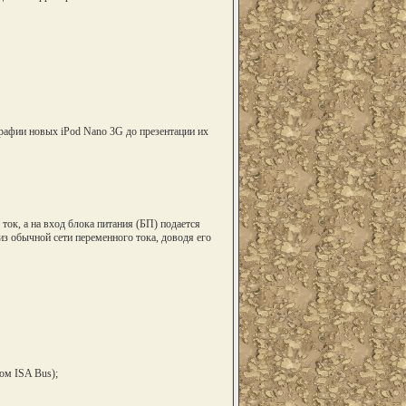
рафии новых iPod Nano 3G до презентации их
ок, а на вход блока питания (БП) подается
из обычной сети переменного тока, доводя его
том ISA Bus);