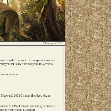
09 августа 2026
рвис Google Cheсkout. Не раскрывая никому
трирует, какие именно покупки и магазины
м пользователям.
на Macworld 2008 Стивом Джобсом будет
инейке MacBook Pro по производительности.
ящие по территории выставки.