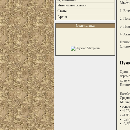
Мысли 
Интересные ссылки
1. Воз
Статьи
Архив
2. Пат
Статистика
3. Плак
4. Акт
Примеч
Стиво
Нуже
Один и
переме
до нуж
Поэтом
Какой 
Средня
БП выр
• осно
• +12В
• –12В
• –5В 
• +3,3