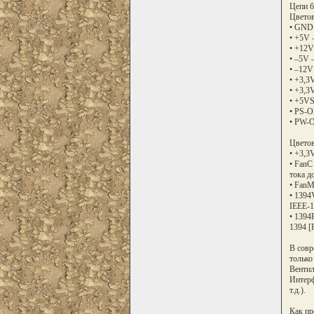
Цепи б
Цветов
• GND 
• +5V 
• +12V
• –5V 
• –12V
• +3,3
• +3,3
• +5VS
• PS-O
• PW-O
Цветов
• +3,3
• FanC
тока д
• FanM
• 1394
IEEE-1
• 1394
1394 [F
В совр
только
Вентил
Интерф
т.д.).
Как пр