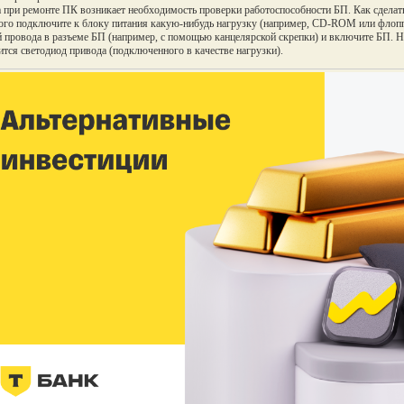
 при ремонте ПК возникает необходимость проверки работоспособности БП. Как сделат
ого подключите к блоку питания какую-нибудь нагрузку (например, CD-ROM или флопп
 провода в разъеме БП (например, с помощью канцелярской скрепки) и включите БП. На
тся светодиод привода (подключенного в качестве нагрузки).