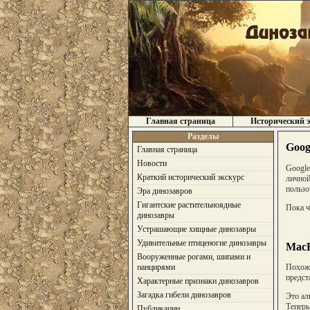
Главная страница
Исторический э
Разделы
Goog
Главная страница
Новости
Google
Краткий исторический экскурс
личной
пользо
Эра динозавров
Гигантские растительноядные
Пока ч
динозавры
Устрашающие хищные динозавры
Удивительные птиценогие динозавры
MacB
Вооруженные рогами, шипами и
панцирями
Похоже
предст
Характерные признаки динозавров
Загадка гибели динозавров
Это ал
Теперь
Публикации