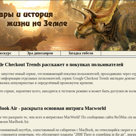
кскурс
Эра динозавров
Загадка гибели
le Checkout Trends расскажет о покупках пользователей
 запустил новый сервис, отслеживающий покупки пользователей, проходивших через се
 информации отдельных пользователей, сервис Google Cheсkout Trends наглядно демонс
вались популярностью в определённый промежуток времени.
то сервис, вероятнее всего, находится в тестовом режиме и может быть доступен не все
ook Air - раскрыта основная интрига Macworld
 что раскрыто то, чeм всех и интриговал MacWorld! По сообщению сайта 9to5Mac.cm 
авлен MacBook Air.
юминиевый ноутбук, сопоставимый по габаритам с MacBook, но относящийся скорее к л
 становится понятным, что обозначают плакаты "2008 There is something in the air", вис