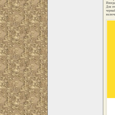
Иногда
Для эт
черный
включи