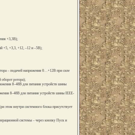
ния +3,3В);
+5, +3,3, +12, –12 и –5В);
ятора – подачей напряжения 0…+12В при силе
 оборот ротора);
ряжения 8–48В для питания устройств шины
яжения 8–48В для питания устройств шины IEEE-
ри этом внутри системного блока присутствует
ерационной системы – через кнопку Пуск и