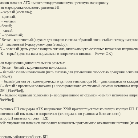
локов питания ATX имеют стандартизованную цветовую маркировку.
ая маркировка основного разъема БП:
– черный («земля»);
– красный;
 – желтый;
– белый;
 – синий;
V – оранжевый;
V Sense – коричневый (служит для подачи сигнала обратной связи стабилизатору напряже
B – малиновый («дежурная» цепь Standby);
N – зеленый (цепь управляющего сигнала, включающего основные источники напряжений 
K – серый (цепь сигнала нормального напряжения питания – Power OK).
ая маркировка дополнительного разъема:
V Sense – белый с коричневыми полосками;
 – белый с синими полосками (цепь сигнала для управления скоростью вращения вентил
о 20мА)
 – белый (сигнал от тахометрического датчика вентилятора БП – два импульса на каждый
V – белый с красными полосками (+ изолированного от схемной «земли» источника нап
394 [FireWire]);
R – белый с черными полосками (– изолированного от схемной «земли» источника напр
ireWire]).
еменных БП стандарта ATX напряжение 220В присутствует только внутри корпуса БП. П
 постоянный ток низкого напряжения (это сделано по условиям безопасности).
ятор БП питается от сети +12В.
ейс управления питанием позволяет выполнять программное отключение питания (из оп
оверить работоспособность БП