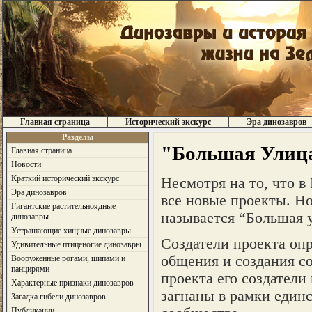
Главная страница
Исторический экскурс
Эра динозавров
Разделы
"Большая Улица
Главная страница
Новости
Краткий исторический экскурс
Несмотря на то, что в
Эра динозавров
все новые проекты. Но
Гигантские растительноядные
называется “Большая 
динозавры
Устрашающие хищные динозавры
Создатели проекта опр
Удивительные птиценогие динозавры
общения и создания с
Вооруженные рогами, шипами и
панцирями
проекта его создатели
Характерные признаки динозавров
загнаны в рамки един
Загадка гибели динозавров
Публикации