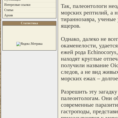
Так, палеонтологи нео
Интересные ссылки
Статьи
морских рептилий, а н
Архив
тираннозавра, ученые 
Статистика
ящеров.
Однако, далеко не все
окаменелости, удается
ежей рода Echinocorys
находят круглые отпеч
получили название Oic
следов, а не вид живы
морских ежах – долгое
Разрешить эту загадку
палеонтологам. Они о
современные паразити
гастроподы, представи
присасываются к морск