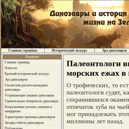
Главная страница
Исторический экскурс
Эра динозавров
Разделы
Палеонтологи в
Главная страница
Новости
морских ежах в 
Краткий исторический экскурс
Эра динозавров
О трофических, то ест
Гигантские растительноядные
динозавры
палеонтологи судят, к
Устрашающие хищные динозавры
сохранившихся окамен
Удивительные птиценогие динозавры
отпечаток зуба на чье
Вооруженные рогами, шипами и
панцирями
мог принадлежать этот 
Характерные признаки динозавров
миллионы лет назад.
Загадка гибели динозавров
Публикации