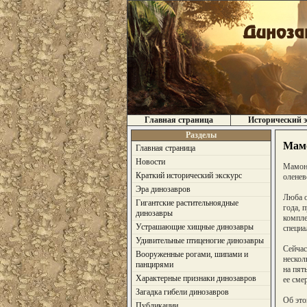
Главная страница
Исторический э
Разделы
Мамо
Главная страница
Новости
Мамонт
Краткий исторический экскурс
оленев
Эра динозавров
Люба о
Гигантские растительноядные
года, 
динозавры
компле
Устрашающие хищные динозавры
специа
Удивительные птиценогие динозавры
Сейчас
Вооруженные рогами, шипами и
нескол
панцирями
на пят
Характерные признаки динозавров
ее сме
Загадка гибели динозавров
Об это
Публикации