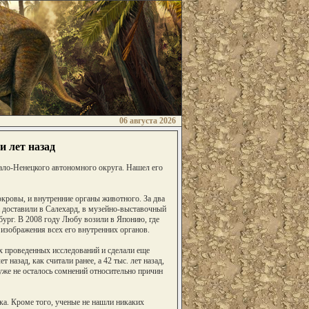
06 августа 2026
и лет назад
ало-Ненецкого автономного округа. Нашел его
окровы, и внутренние органы животного. За два
 доставили в Салехард, в музейно-выставочный
бург. В 2008 году Любу возили в Японию, где
изображения всех его внутренних органов.
х проведенных исследований и сделали еще
 назад, как считали ранее, а 42 тыс. лет назад,
 уже не осталось сомнений относительно причин
ка. Кроме того, ученые не нашли никаких