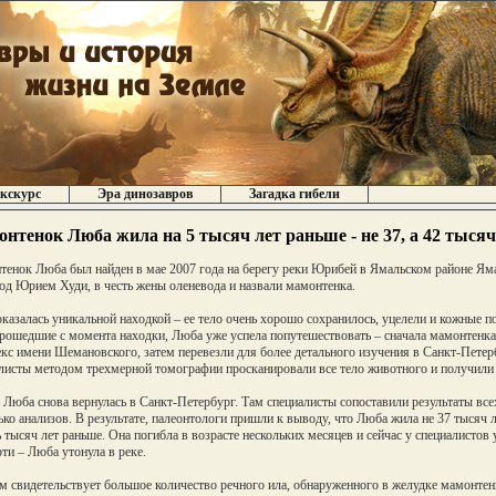
кскурс
Эра динозавров
Загадка гибели
нтенок Люба жила на 5 тысяч лет раньше - не 37, а 42 тысяч
енок Люба был найден в мае 2007 года на берегу реки Юрибей в Ямальском районе Ям
од Юрием Худи, в честь жены оленевода и назвали мамонтенка.
казалась уникальной находкой – ее тело очень хорошо сохранилось, уцелели и кожные п
прошедшие с момента находки, Люба уже успела попутешествовать – сначала мамонтенка
кс имени Шемановского, затем перевезли для более детального изучения в Санкт-Петер
листы методом трехмерной томографии просканировали все тело животного и получили 
 Люба снова вернулась в Санкт-Петербург. Там специалисты сопоставили результаты все
ько анализов. В результате, палеонтологи пришли к выводу, что Люба жила не 37 тысяч лет
ь тысяч лет раньше. Она погибла в возрасте нескольких месяцев и сейчас у специалистов
рти – Люба утонула в реке.
м свидетельствует большое количество речного ила, обнаруженного в желудке мамонтен