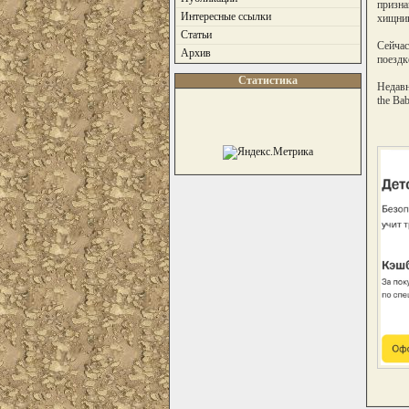
призна
Интересные ссылки
хищник
Статьи
Сейчас
Архив
поездк
Статистика
Недавн
the Ba