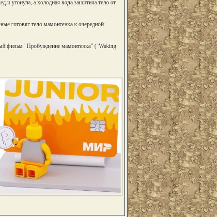
д и утонула, а холодная вода защитила тело от
ченые готовят тело мамонтенка к очередной
ный фильм "Пробуждение мамонтeнка" ("Waking