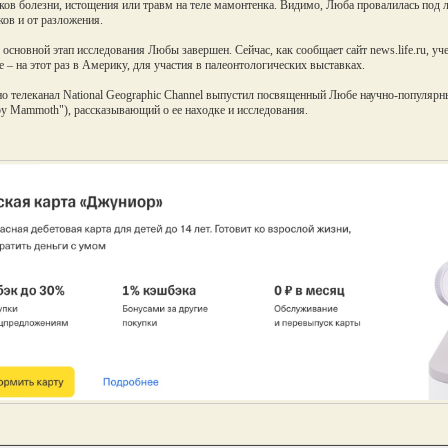
ков болезни, истощения или травм на теле мамонтенка. Видимо, Люба провалилась под ле
ов и от разложения.
 основной этап исследования Любы завершен. Сейчас, как сообщает сайт news.life.ru, у
е – на этот раз в Америку, для участия в палеонтологических выставках.
о телеканал National Geographic Channel выпустил посвященный Любе научно-популяр
by Mammoth"), рассказывающий о ее находке и исследования.