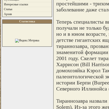
простейшими - трихомо
Интересные ссылки
заболевание даже ста
Статьи
Архив
Теперь специалисты в
Статистика
получали не только бу
но и в юном возрасте,
детстве гигантских ящ
тираннозавра, прозва
знаменитой формации Х
2001 году. Скелет ти
Харрисон (Bill Harris
домохозяйка Кэрол Так
палеонтологической э
истории Берпи (Burpee
Северного Иллинойса (No
Тираннозавра назвали 
Solem). Из-за этого ж