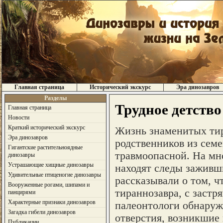
Главная страница
Исторический экскурс
Эра динозавров
Разделы
Трудное детств
Главная страница
Новости
Краткий исторический экскурс
Жизнь знаменитых тир
Эра динозавров
родственников из сем
Гигантские растительноядные
травмоопасной. На мн
динозавры
Устрашающие хищные динозавры
находят следы заживши
Удивительные птиценогие динозавры
рассказывали о том, ч
Вооруженные рогами, шипами и
тираннозавра, с застр
панцирями
Характерные признаки динозавров
палеонтологи обнаруж
Загадка гибели динозавров
отверстия, возникшие 
Публикации