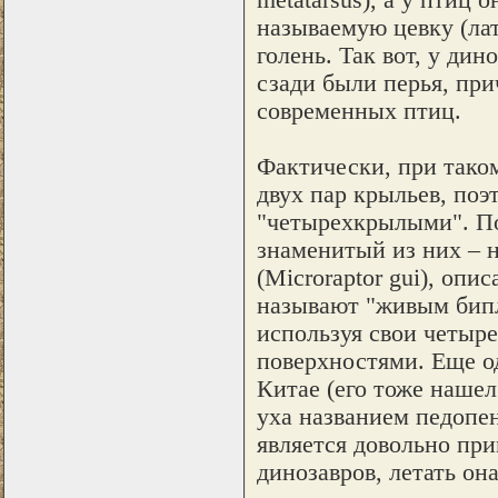
называемую цевку (лат
голень. Так вот, у дин
сзади были перья, при
современных птиц.
Фактически, при тако
двух пар крыльев, поэ
"четырехкрылыми". П
знаменитый из них – 
(Microraptor gui), о
называют "живым бипл
используя свои четыр
поверхностями. Еще о
Китае (его тоже нашел
уха названием педопен
является довольно пр
динозавров, летать она