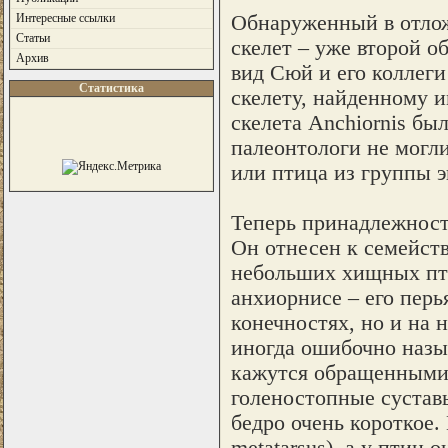
Обнаруженный в отлож
Интересные ссылки
Статьи
скелет – уже второй об
Архив
вид Сюй и его коллеги
Статистика
скелету, найденному и
скелета Anchiornis бы
палеонтологи не могли
или птица из группы 
Теперь принадлежност
Он отнесен к семейст
небольших хищных пти
анхиорнисе – его перь
конечностях, но и на н
иногда ошибочно назы
кажутся обращенными н
голеностопные суставы
бедро очень короткое.
metatarsus), а у птиц 