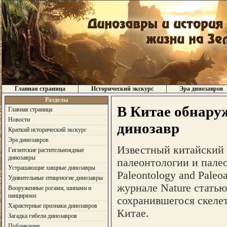
Главная страница
Исторический экскурс
Эра динозавров
Разделы
В Китае обнару
Главная страница
Новости
динозавр
Краткий исторический экскурс
Эра динозавров
Известный китайский 
Гигантские растительноядные
динозавры
палеонтологии и палеоа
Устрашающие хищные динозавры
Paleontology and Paleo
Удивительные птиценогие динозавры
журнале Nature стать
Вооруженные рогами, шипами и
панцирями
сохранившегося скелет
Характерные признаки динозавров
Китае.
Загадка гибели динозавров
Публикации