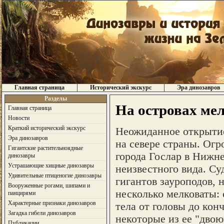
Главная страница
Исторический экскурс
Эра динозавров
Разделы
На островах ме
Главная страница
Новости
Краткий исторический экскурс
Неожиданное открытие
Эра динозавров
на севере страны. Огр
Гигантские растительноядные
города Гослар в Нижн
динозавры
Устрашающие хищные динозавры
неизвестного вида. Су
Удивительные птиценогие динозавры
гигантов зауроподов, 
Вооруженные рогами, шипами и
несколько мелковаты: 
панцирями
Характерные признаки динозавров
тела от головы до кон
Загадка гибели динозавров
некоторые из ее "дво
Публикации