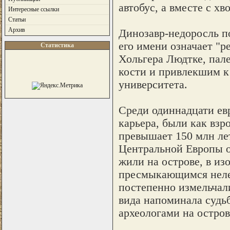
автобус, а вместе с хв
Интересные ссылки
Статьи
Архив
Динозавр-недоросль по
его имени означает "р
Статистика
Хольгера Людтке, пал
кости и привлекшим к
университета.
Среди одиннадцати ев
карьера, были как взр
превышает 150 млн ле
Центральной Европы ок
жили на острове, в из
пресмыкающимся нелег
постепенно измельчали
вида напоминала судь
археологами на остров