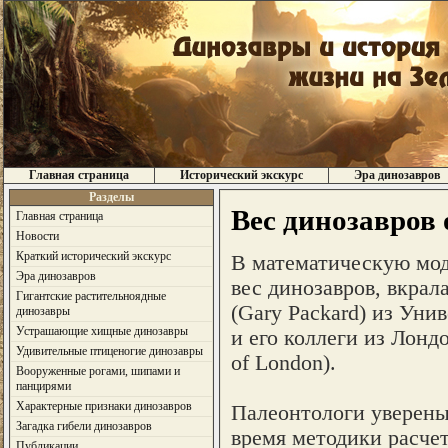
Главная страница
Исторический экскурс
Эра динозавров
Разделы
Вес динозавров
Главная страница
Новости
Краткий исторический экскурс
В математическую моде
Эра динозавров
вес динозавров, вкрал
Гигантские растительноядные
(Gary Packard) из Унив
динозавры
Устрашающие хищные динозавры
и его коллеги из Лондо
Удивительные птиценогие динозавры
of London).
Вооруженные рогами, шипами и
панцирями
Характерные признаки динозавров
Палеонтологи уверены,
Загадка гибели динозавров
время методики расчет
Публикации