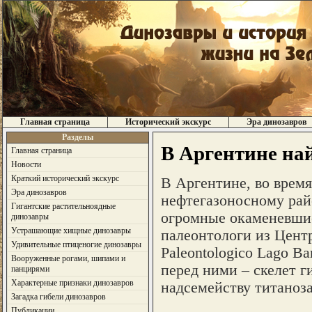
Главная страница
Исторический экскурс
Эра динозавров
Разделы
В Аргентине на
Главная страница
Новости
Краткий исторический экскурс
В Аргентине, во время
Эра динозавров
нефтегазоносному райо
Гигантские растительноядные
огромные окаменевшие
динозавры
Устрашающие хищные динозавры
палеонтологи из Цент
Удивительные птиценогие динозавры
Paleontologico Lago Ba
Вооруженные рогами, шипами и
перед ними – скелет г
панцирями
Характерные признаки динозавров
надсемейству титаноза
Загадка гибели динозавров
Публикации