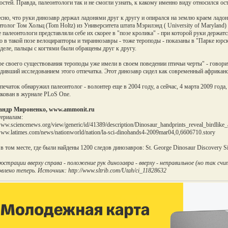
остей. Правда, палеонтологи так и не смогли узнать, к какому именно виду относился ос
сно, что руки динозавр держал ладонями друг к другу и опирался на землю краем ладони
толог Том Хольц (Tom Holtz) из Университета штата Мэрилэнд ( University of Maryland) 
 палеонтологи представляли себе их скорее в "позе кролика" - при которой руки держатс
 в такой позе велоцирапторы и тираннозавры - тоже тероподы - показаны в "Парке юрск
деле, пальцы с когтями были обращены друг к другу.
ре своего существования тероподы уже имели в своем поведении птичьи черты" - говор
дивший исследованием этого отпечатка. Этот динозавр сидел как современный африкански
печаток обнаружил палеонтолог - волонтер еще в 2004 году, а сейчас, 4 марта 2009 года
кован в журнале PLoS One.
андр Мироненко, www.ammonit.ru
ериалам:
www.sciencenews.org/view/generic/id/41389/description/Dinosaur_handprints_reveal_birdlik
/www.latimes.com/news/nationworld/nation/la-sci-dinohands4-2009mar04,0,6606710.story
в том месте, где были найдены 1200 следов динозавров: St. George Dinosaur Discovery Si
юстрации вверху справа - положение рук динозавра - вверху - неправильное (но так счита
влено теперь. Источник: http://www.sltrib.com/Utah/ci_11828632