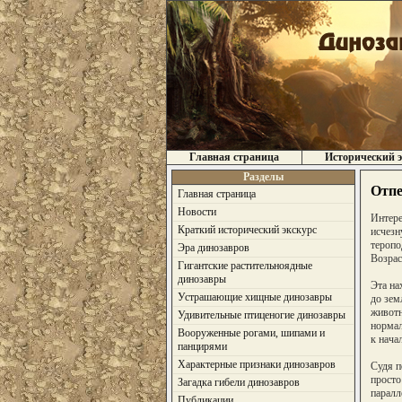
Главная страница
Исторический э
Разделы
Отпе
Главная страница
Новости
Интере
Краткий исторический экскурс
исчезн
теропо
Эра динозавров
Возрас
Гигантские растительноядные
динозавры
Эта на
Устрашающие хищные динозавры
до зем
животн
Удивительные птиценогие динозавры
нормал
Вооруженные рогами, шипами и
к нача
панцирями
Характерные признаки динозавров
Судя п
просто
Загадка гибели динозавров
паралл
Публикации