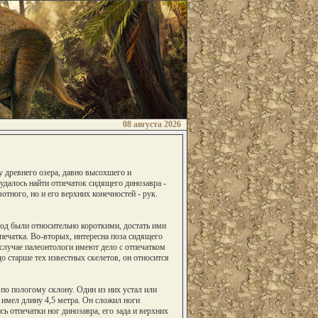
08 августа 2026
у древнего озера, давно высохшего и
удалось найти отпечаток сидящего динозавра -
тного, но и его верхних конечностей - рук.
од были относительно короткими, достать ими
тпечатка. Во-вторых, интересна поза сидящего
 случае палеонтологи имеют дело с отпечатком
о старше тех известных скелетов, он относится
 по пологому склону. Один из них устал или
 имел длину 4,5 метра. Он сложил ноги
ь отпечатки ног динозавра, его зада и верхних