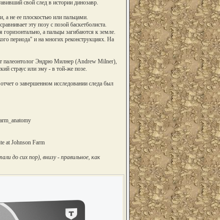
тавивший свой след в истории динозавр.
, а не ее плоскостью или пальцами.
сравнивает эту позу с позой баскетболиста.
я горизонтально, а пальцы загибаются к земле.
ого периода" и на многих реконструкциях. На
ит палеонтолог Эндрю Милнер (Andrew Milner),
й страус или эму - в той-же позе.
, отчет о завершенном исследовании следа был
e_arm_anatomy
te at Johnson Farm
ли до сих пор), внизу - правильное, как