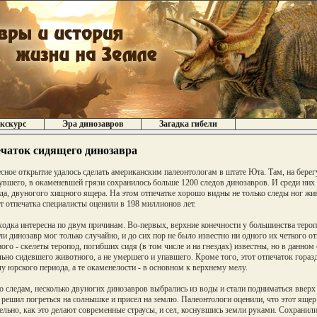
кскурс
Эра динозавров
Загадка гибели
чаток сидящего динозавра
сное открытие удалось сделать американским палеонтологам в штате Юта. Там, на берег
увшего, в окаменевшей грязи сохранилось больше 1200 следов динозавров. И среди них 
да, двуногого хищного ящера. На этом отпечатке хорошо видны не только следы ног живо
т отпечатка специалисты оценили в 198 миллионов лет.
ходка интересна по двум причинам. Во-первых, верхние конечности у большинства тероп
ли динозавр мог только случайно, и до сих пор не было известно ни одного их четкого о
ого - скелеты теропод, погибших сидя (в том числе и на гнездах) известны, но в данном
ьно сидевшего животного, а не умершего и упавшего. Кроме того, этот отпечаток горазд
лу юрского периода, а те окаменелости - в основном к верхнему мелу.
о следам, несколько двуногих динозавров выбрались из воды и стали подниматься вверх
 решил погреться на солнышке и присел на землю. Палеонтологи оценили, что этот ящер
ельно, как это делают современные страусы, и сел, коснувшись земли руками. Сохранилис