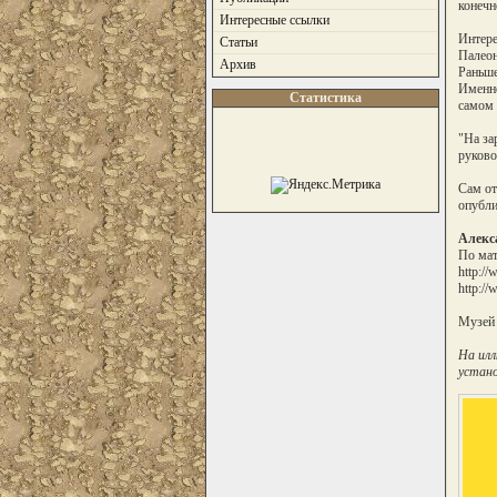
конечн
Интересные ссылки
Интере
Статьи
Палеон
Архив
Раньше
Именно
Статистика
самом 
"На за
руково
Сам от
опубли
Алекс
По мат
http://
http:/
Музей 
На илл
устано